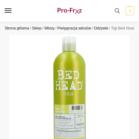
0
Strona główna
/
Sklep
/
Włosy
/
Pielęgnacja włosów
/
Odżywki
/
Tigi Bed Head 