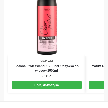
ODŻYWKI
Joanna Professional UV Filter Odżywka do
Matrix Tot
włosów 1000ml
28,99
zł
Dodaj do koszyka