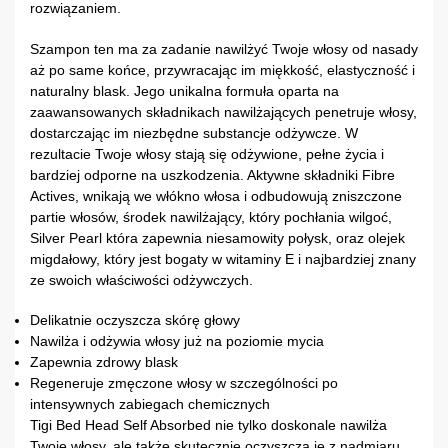
rozwiązaniem.
Szampon ten ma za zadanie nawilżyć Twoje włosy od nasady
aż po same końce, przywracając im miękkość, elastyczność i
naturalny blask. Jego unikalna formuła oparta na
zaawansowanych składnikach nawilżających penetruje włosy,
dostarczając im niezbędne substancje odżywcze. W
rezultacie Twoje włosy stają się odżywione, pełne życia i
bardziej odporne na uszkodzenia. Aktywne składniki Fibre
Actives, wnikają we włókno włosa i odbudowują zniszczone
partie włosów, środek nawilżający, który pochłania wilgoć,
Silver Pearl która zapewnia niesamowity połysk, oraz olejek
migdałowy, który jest bogaty w witaminy E i najbardziej znany
ze swoich właściwości odżywczych.
Delikatnie oczyszcza skórę głowy
Nawilża i odżywia włosy już na poziomie mycia
Zapewnia zdrowy blask
Regeneruje zmęczone włosy w szczególności po
intensywnych zabiegach chemicznych
Tigi Bed Head Self Absorbed nie tylko doskonale nawilża
Twoje włosy, ale także skutecznie oczyszcza je z nadmiaru