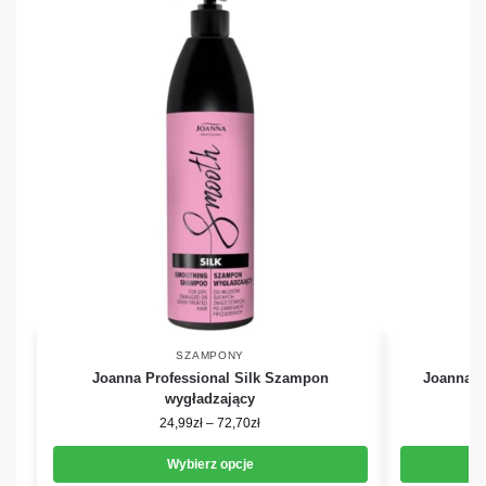
SZAMPONY
Joanna Professional Silk Szampon
Joanna P
wygładzający
24,99
zł
–
72,70
zł
Wybierz opcje