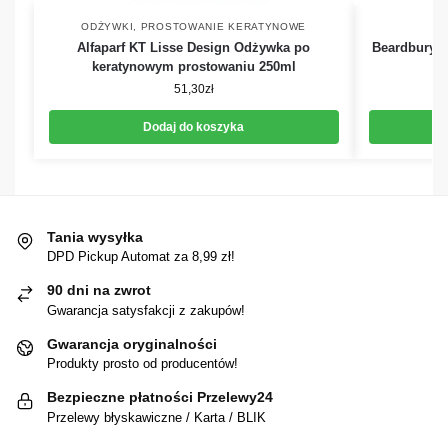
ODŻYWKI
,
PROSTOWANIE KERATYNOWE
Alfaparf KT Lisse Design Odżywka po
Beardburys
keratynowym prostowaniu 250ml
51,30
zł
Dodaj do koszyka
Tania wysyłka
DPD Pickup Automat za 8,99 zł!
90 dni na zwrot
Gwarancja satysfakcji z zakupów!
Gwarancja oryginalności
Produkty prosto od producentów!
Bezpieczne płatności Przelewy24
Przelewy błyskawiczne / Karta / BLIK