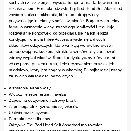
suchych i zniszczonych wysoką temperaturą, farbowaniem i
rozjaśnianiem. Formuła odżywki Tigi Bed Head Self Absorbed
zawiera unikalne składniki, które penetrują włosy,
przywracając im elastyczność i witalność. Bogata w proteiny
formuła wzmacnia włosy, zapobiega łamliwości i redukuje
rozdwajanie końcówek, co przekłada się na ich lepszą
kondycję. Formuła Fibre Actives, składa się z dwóch
składników odżywczych, które wnikają we włókno włosa i
odbudowują uszkodzoną strukturę włosów, aby zachować
zdrowy wygląd włosów. Środek antystatyczny który chroni
włosy przed puszeniem się i elektryzowaniem oraz olejek
migdałowy, który jest bogaty w witaminę E i najbardziej znany
ze swoich właściwości odżywczych.
Wzmacnia słabe włosy
Widocznie regeneruje i nawilża
Zapewnia odżywienie i zdrowy blask
Zapobiega elektryzowaniu się włosów
Ułatwia rozczesywanie
Formuła bez silikonów
Odżywka Tigi Bed Head Self Absorbed ma również
przyjemny, delikatny zapach słodkiej jagody i cytrusów, który