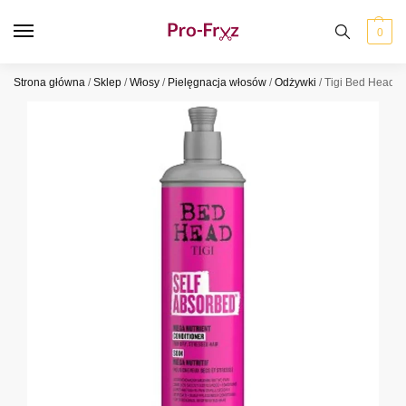
0
Strona główna
/
Sklep
/
Włosy
/
Pielęgnacja włosów
/
Odżywki
/
Tigi Bed Head 