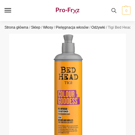
0
Strona główna
/
Sklep
/
Włosy
/
Pielęgnacja włosów
/
Odżywki
/
Tigi Bed Head 