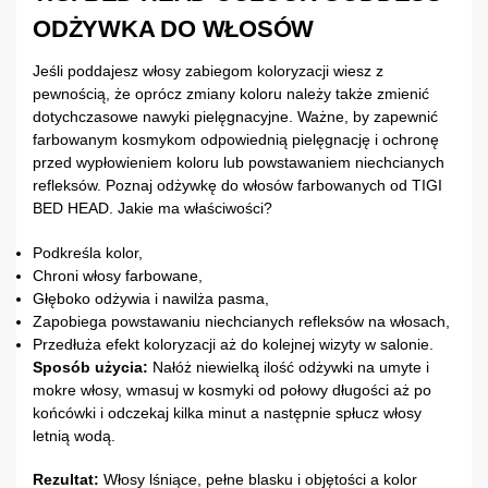
ODŻYWKA DO WŁOSÓW
Jeśli poddajesz włosy zabiegom koloryzacji wiesz z
pewnością, że oprócz zmiany koloru należy także zmienić
dotychczasowe nawyki pielęgnacyjne. Ważne, by zapewnić
farbowanym kosmykom odpowiednią pielęgnację i ochronę
przed wypłowieniem koloru lub powstawaniem niechcianych
refleksów. Poznaj odżywkę do włosów farbowanych od TIGI
BED HEAD. Jakie ma właściwości?
Podkreśla kolor,
Chroni włosy farbowane,
Głęboko odżywia i nawilża pasma,
Zapobiega powstawaniu niechcianych refleksów na włosach,
Przedłuża efekt koloryzacji aż do kolejnej wizyty w salonie.
Sposób użycia:
Nałóż niewielką ilość odżywki na umyte i
mokre włosy, wmasuj w kosmyki od połowy długości aż po
końcówki i odczekaj kilka minut a następnie spłucz włosy
letnią wodą.
Rezultat:
Włosy lśniące, pełne blasku i objętości a kolor