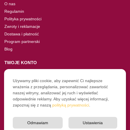
O nas
Regulamin
Polityka prywatności
Zwroty i reklamacje
Dostawa i płatność
Program partnerski
Blog
TWOJE KONTO
Moje konto
Nie pamiętasz hasła?
Używamy pliki cookie, aby zapewnić Ci najlepsze
wrażenia z przeglądania, personalizować zawartość
Twoje zamówienia
naszej witryny, analizować jej ruch i wyświetlać
odpowiednie reklamy. Aby uzyskać więcej informacji,
NASZE SOCIALE
zapoznaj się z naszą
polityką prywatności
.
Facebook
Instagram
Odmawiam
Ustawienia
YouTube