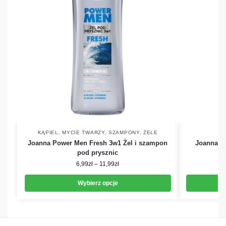
KĄPIEL
,
MYCIE TWARZY
,
SZAMPONY
,
ŻELE
Joanna Power Men Fresh 3w1 Żel i szampon
Joanna Na
pod prysznic
6,99
zł
–
11,99
zł
Wybierz opcje