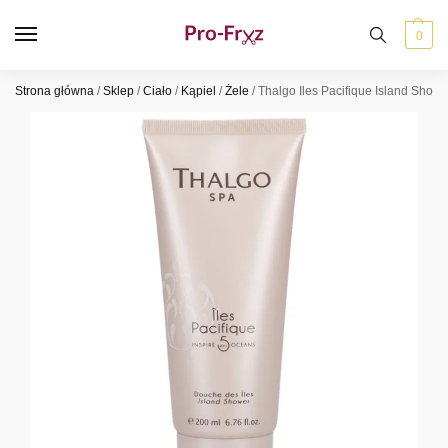
0
Strona główna
/
Sklep
/
Ciało
/
Kąpiel
/
Żele
/
Thalgo Iles Pacifique Island Show