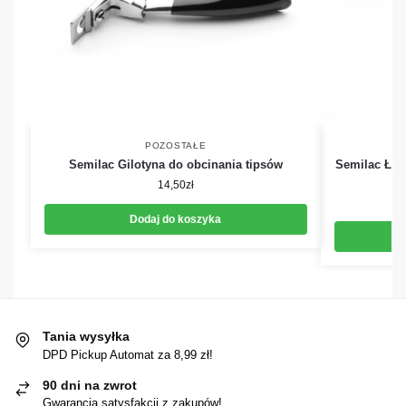
POZOSTAŁE
Semilac Gilotyna do obcinania tipsów
Semilac Łop
14,50
zł
Dodaj do koszyka
Tania wysyłka
DPD Pickup Automat za 8,99 zł!
90 dni na zwrot
Gwarancja satysfakcji z zakupów!