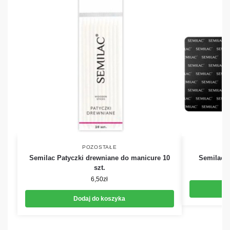
POZOSTAŁE
Semilac Patyczki drewniane do manicure 10
Semilac 
szt.
6,50
zł
Dodaj do koszyka