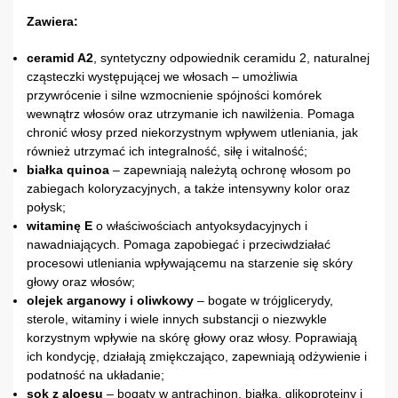
Zawiera:
ceramid A2
, syntetyczny odpowiednik ceramidu 2, naturalnej
cząsteczki występującej we włosach – umożliwia
przywrócenie i silne wzmocnienie spójności komórek
wewnątrz włosów oraz utrzymanie ich nawilżenia. Pomaga
chronić włosy przed niekorzystnym wpływem utleniania, jak
również utrzymać ich integralność, siłę i witalność;
białka quinoa
– zapewniają należytą ochronę włosom po
zabiegach koloryzacyjnych, a także intensywny kolor oraz
połysk;
witaminę E
o właściwościach antyoksydacyjnych i
nawadniających. Pomaga zapobiegać i przeciwdziałać
procesowi utleniania wpływającemu na starzenie się skóry
głowy oraz włosów;
olejek arganowy i oliwkowy
– bogate w trójglicerydy,
sterole, witaminy i wiele innych substancji o niezwykle
korzystnym wpływie na skórę głowy oraz włosy. Poprawiają
ich kondycję, działają zmiękczająco, zapewniają odżywienie i
podatność na układanie;
sok z aloesu
– bogaty w antrachinon, białka, glikoproteiny i