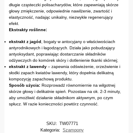
długie cząsteczki polisacharydów, które zapewniają skórze
głowy zmiękczenie, odpowiednie nawilżenie, zwartość i
elastyczność, nadając unikalny, niezwykle regenerujący
efekt.
Ekstrakty roślinne:
ekstrakt z jagód
, bogaty w antocyjany o właściwościach
antyrodnikowych i łagodzących. Działa jako pobudzający
antyoksydant, poprawiając dostarczanie składników
odżywczych do komórek skóry i dotlenienie tkanki skórnej;
ekstrakt z lawendy
– zapewnia odświeżenie, orzeźwienie i
słodki zapach kwiatów lawendy, który dopełnia delikatną
kompozycję zapachową produktu.
Sposób użycia:
Rozprowadź równomiernie na wilgotnej
skórze głowy i delikatnie spień. Pozostaw na ok. 2-3 minuty,
aby umożliwić działanie składnikom aktywnym, po czym
spłucz. W razie konieczności powtórz czynność.
SKU:
TW07771
Kategoria:
Szampony