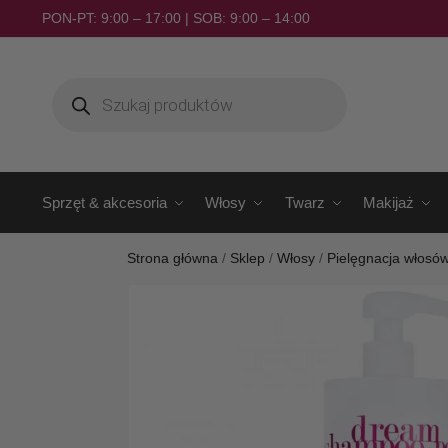
PON-PT: 9:00 – 17:00 | SOB: 9:00 – 14:00
Sprzęt & akcesoria
Włosy
Twarz
Makijaż
Strona główna
/
Sklep
/
Włosy
/
Pielęgnacja włosó