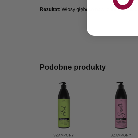
Rezultat:
Włosy głęboko nawilżone i gładkie,
Podobne produkty
SZAMPONY
SZAMPONY