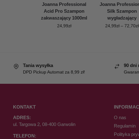
Joanna Professional
Joanna Professio
Acid Pro Szampon
Silk Szampon
zakwaszający 1000ml
wygładzający
24,99
zł
24,99
zł
–
72,70
zł
Tania wysyłka
90 dni
DPD Pickup Automat za 8,99 zł!
Gwaranc
KONTAKT
INFORMAC
ADRES:
O nas
ul. Targowa 2, 08-400 Garwolin
Regulamin
Polityka pry
TELEFON: