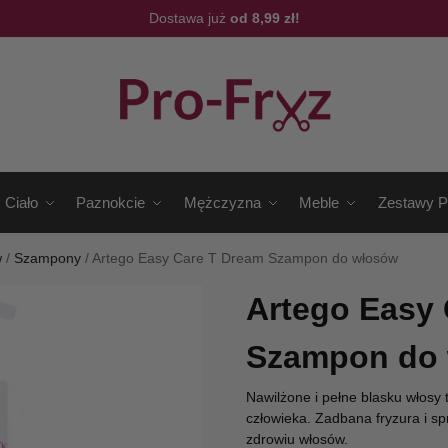
Dostawa już
od 8,99 zł!
Ciało
Paznokcie
Mężczyzna
Meble
Zestawy P
w
/
Szampony
/
Artego Easy Care T Dream Szampon do włosów
Artego Easy
Szampon do
Nawilżone i pełne blasku włosy
człowieka. Zadbana fryzura i sp
zdrowiu włosów.