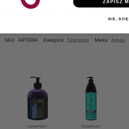
ZAPISZ M
 bez tendencji do puszenia się i plątania. Łatwe w rozczesywan
NIE, DZIĘ
SKU:
ART0004
Kategoria:
Szampony
Marka:
Artego
SZAMPONY
SZAMPONY