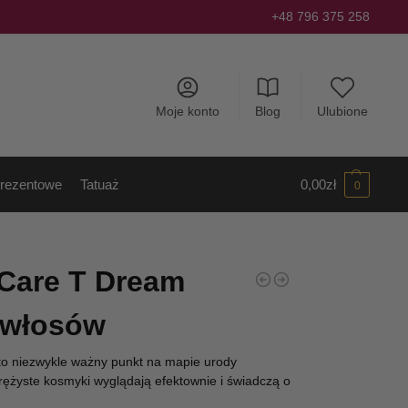
+48 796 375 258
Moje konto
Blog
Ulubione
rezentowe
Tatuaż
0,00
zł
0
 Care T Dream
 włosów
 to niezwykle ważny punkt na mapie urody
rężyste kosmyki wyglądają efektownie i świadczą o