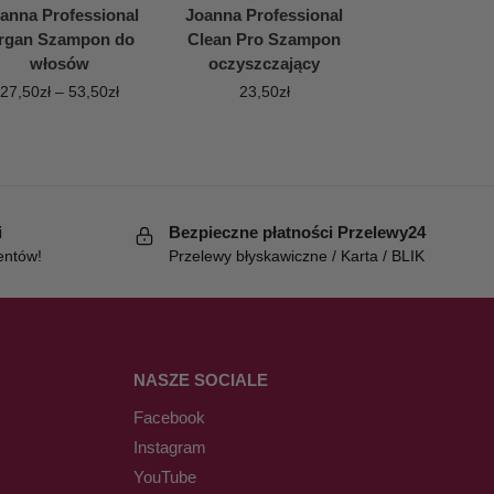
anna Professional
Joanna Professional
rgan Szampon do
Clean Pro Szampon
włosów
oczyszczający
27,50
zł
–
53,50
zł
23,50
zł
i
Bezpieczne płatności Przelewy24
entów!
Przelewy błyskawiczne / Karta / BLIK
NASZE SOCIALE
Facebook
Instagram
YouTube