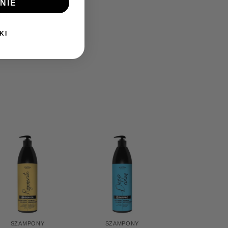
NIE
iu.
KI
SZAMPONY
SZAMPONY