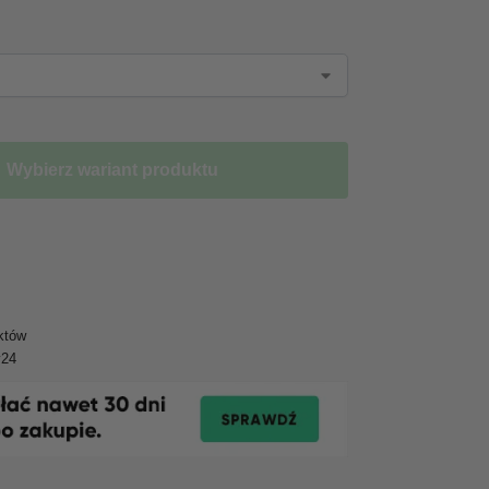
Wybierz wariant produktu
któw
y24