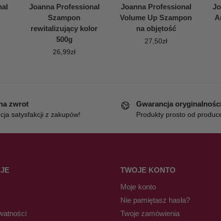
nal
Joanna Professional
Joanna Professional
Jo
Szampon
Volume Up Szampon
A
rewitalizujący kolor
na objętość
500g
27,50
zł
26,99
zł
 na zwrot
Gwarancja oryginalnośc
ja satysfakcji z zakupów!
Produkty prosto od produc
JE
TWOJE KONTO
Moje konto
Nie pamiętasz hasła?
watności
Twoje zamówienia