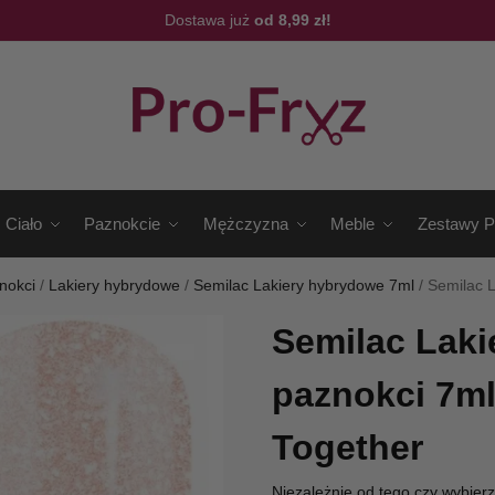
Dostawa już
od 8,99 zł!
Ciało
Paznokcie
Mężczyzna
Meble
Zestawy P
nokci
/
Lakiery hybrydowe
/
Semilac Lakiery hybrydowe 7ml
/
Semilac 
Semilac Laki
paznokci 7ml
Together
Niezależnie od tego czy wybier