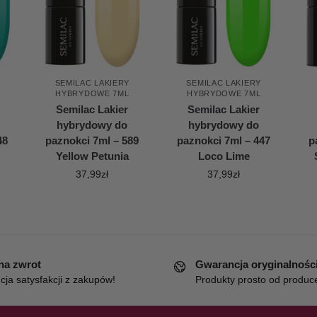
SEMILAC LAKIERY
SEMILAC LAKIERY
HYBRYDOWE 7ML
HYBRYDOWE 7ML
Semilac Lakier
Semilac Lakier
hybrydowy do
hybrydowy do
48
paznokci 7ml – 589
paznokci 7ml – 447
p
Yellow Petunia
Loco Lime
37,99
zł
37,99
zł
 na zwrot
Gwarancja oryginalnośc
ja satysfakcji z zakupów!
Produkty prosto od produc