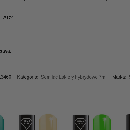
ILAC?
ństwa
,
13460
Kategoria:
Semilac Lakiery hybrydowe 7ml
Marka: