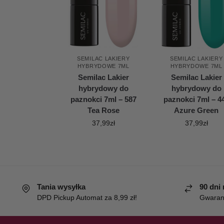
SEMILAC LAKIERY
SEMILAC LAKIERY
HYBRYDOWE 7ML
HYBRYDOWE 7ML
Semilac Lakier
Semilac Lakier
hybrydowy do
hybrydowy do
paznokci 7ml – 587
paznokci 7ml – 4
Tea Rose
Azure Green
37,99
zł
37,99
zł
Tania wysyłka
90 dni
DPD Pickup Automat za 8,99 zł!
Gwaranc