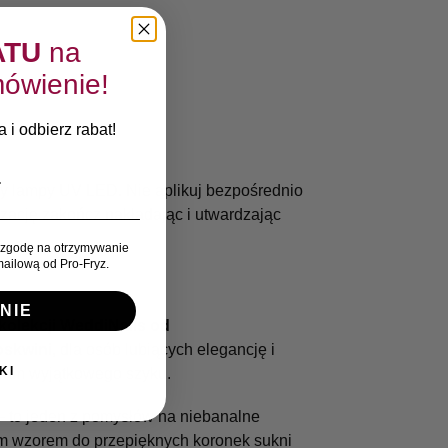
ATU
na
ówienie!
 i odbierz rabat!
cy lampy UV LED. Nie aplikuj bezpośrednio
izację zakończ nakładając i utwardzając
zgodę na otrzymywanie
ailową od Pro-Fryz.
NIE
olekcji WeddiNails od
oskwini,
dla osób lubiących elegancję i
KI
Wam wyjątkowego szyku.
 to jeden z pomysłów na niebanalne
oim wzorem do przepięknych koronek sukni