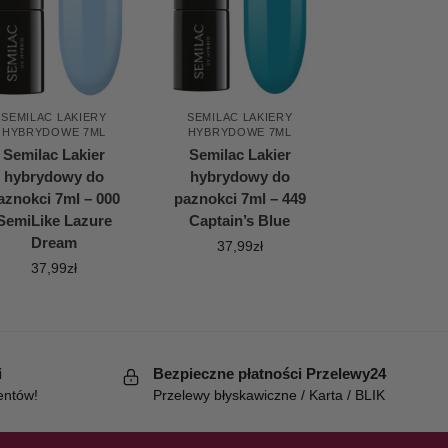
SEMILAC LAKIERY
SEMILAC LAKIERY
HYBRYDOWE 7ML
HYBRYDOWE 7ML
Semilac Lakier
Semilac Lakier
hybrydowy do
hybrydowy do
aznokci 7ml – 000
paznokci 7ml – 449
SemiLike Lazure
Captain’s Blue
Dream
37,99
zł
37,99
zł
i
Bezpieczne płatności Przelewy24
entów!
Przelewy błyskawiczne / Karta / BLIK