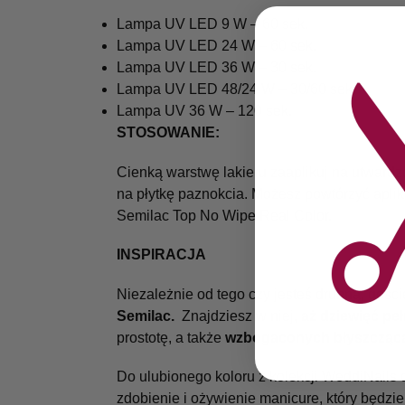
Lampa UV LED 9 W – 60 sek.
Lampa UV LED 24 W – 60 sek.
Lampa UV LED 36 W – 30 sek.
Lampa UV LED 48/24 W – 30/60 sek.
Lampa UV 36 W – 120 sek.
STOSOWANIE:
Cienką warstwę lakieru zaaplikuj na utward
na płytkę paznokcia. Możesz powtórzyć aplika
Semilac Top No Wipe Real Color.
INSPIRACJA
Niezależnie od tego czy jesteś druhną, goś
Semilac.
Znajdziesz w niej,
aż dziewięć pe
prostotę, a także
wzbogaconych błyszczącą
Do ulubionego koloru z kolekcji WeddiNails 
zdobienie i ożywienie manicure, który będzi