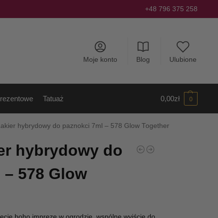
+48 796 375 258
Moje konto
Blog
Ulubione
rezentowe
Tatuaż
0,00
zł
0
Lakier hybrydowy do paznokci 7ml – 578 Glow Together
er hybrydowy do
 – 578 Glow
zecie boho imprezę w ogrodzie, wspólne wyjście do