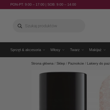
PON-PT: 9:00 – 17:00 | SOB: 9:00 – 14:00
Sprzęt & akcesoria
Włosy
Twarz
Makijaż
Strona główna
/
Sklep
/
Paznokcie
/
Lakiery do paz