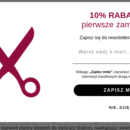
10% RAB
pierwsze zam
Zapisz się do newslettera
E-mail
zoną warstwę bazy hybrydowej, a następnie utwardź przy pomo
cję koloru w celu osiągnięcia satysfakcjonującego efektu. Styl
Klikając
„Zapisz mnie”,
wyrażasz 
informacji handlowych drogą m
ZAPISZ M
ciem czy też przyszłą panną młodą –
powiedź TAK najnowszej k
łnych świeżości, klasycznych odcieni pudrowego różu i brz
NIE, DZIĘ
 drobiną odcieni nude,
które nadadzą dłoniom smukłości, a 
dobierz jedną z
koronkowych folii transferowych
od Semilac –
e stanowił piękny dodatek do stylizacji ślubnej, nawiązując sw