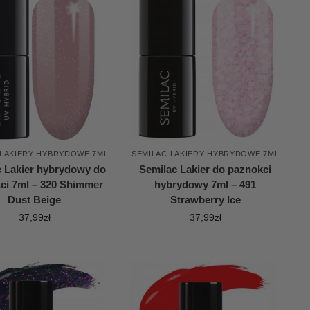
 LAKIERY HYBRYDOWE 7ML
SEMILAC LAKIERY HYBRYDOWE 7ML
c Lakier hybrydowy do
Semilac Lakier do paznokci
ci 7ml – 320 Shimmer
hybrydowy 7ml – 491
Dust Beige
Strawberry Ice
37,99
zł
37,99
zł