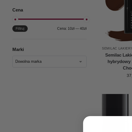
Cena
Filtruj
Cena:
10zł
—
40zł
SEMILAC LAKIE
Marki
Semilac Laki
hybrydowy 
Cho
37