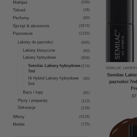
Makijaż
(598)
Tatuaż
(38)
Perfumy
(80)
Sprzęt & akcesoria
(3974)
Paznokcie
(1326)
Lakiery do paznokci
(995)
Lakiery klasyczne
(60)
Lakiery hybrydowe
(859)
Semilac Lakiery hybrydowe
(574)
SEMILAC LAKIE
7ml
Semilac Laki
Hi Hybrid Lakiery hybrydowe
(90)
paznokci 7ml
5ml
Fr
Bazy i topy
(81)
37
Płyny i preparaty
(113)
Dekoracje
(218)
Włosy
(4116)
Meble
(725)