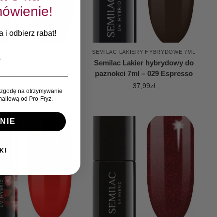
ówienie!
 i odbierz rabat!
 LAKIERY HYBRYDOWE 7ML
SEMILAC LAKIERY HYBRYDOWE 7ML
c Lakier hybrydowy do
Semilac Lakier hybrydowy do
i 7ml – 034 Mardi Gras
paznokci 7ml – 029 Espresso
37,99
zł
37,99
zł
zgodę na otrzymywanie
ailową od Pro-Fryz.
NIE
KI