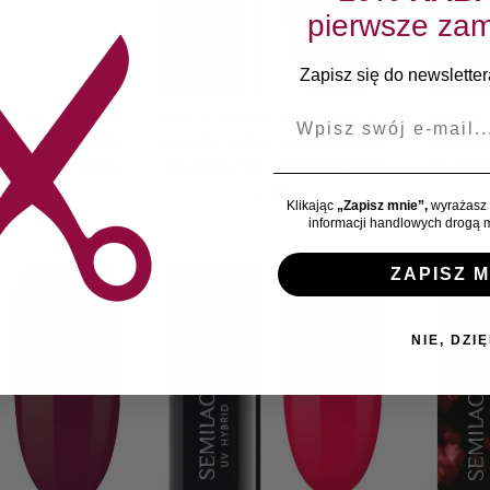
pierwsze zam
Zapisz się do newslettera
E-mail
RY HYBRYDOWE 7ML
SEMILAC LAKIERY HYBRYDOWE 7ML
SEMILAC
er hybrydowy do
Semilac Lakier hybrydowy do
Semila
– 056 Pink Smile
paznokci 7ml – 039 Sexy Red
paznokc
,99
zł
37,99
zł
Klikając
„Zapisz mnie”,
wyrażasz 
informacji handlowych drogą m
ZAPISZ M
NIE, DZIĘ