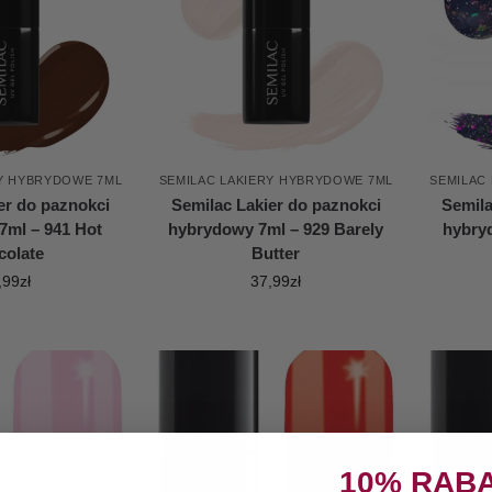
RY HYBRYDOWE 7ML
SEMILAC LAKIERY HYBRYDOWE 7ML
SEMILAC
er do paznokci
Semilac Lakier do paznokci
Semila
7ml – 941 Hot
hybrydowy 7ml – 929 Barely
hybryd
colate
Butter
,99
zł
37,99
zł
10% RAB