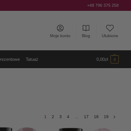
+48 796 375 258
Moje konto
Blog
Ulubione
rezentowe
Tatuaż
0,00
zł
0
1
2
3
4
…
17
18
19