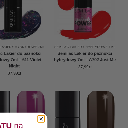
 LAKIERY HYBRYDOWE 7ML
SEMILAC LAKIERY HYBRYDOWE 7ML
c Lakier do paznokci
Semilac Lakier do paznokci
owy 7ml – 611 Violet
hybrydowy 7ml – A702 Just Me
Night
37,99
zł
37,99
zł
ATU
na