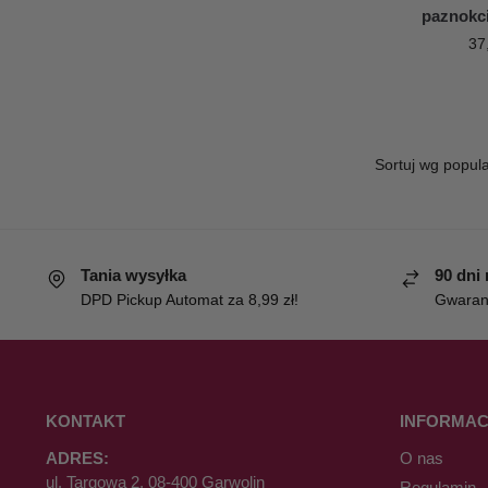
paznokci
37
Tania wysyłka
90 dni
DPD Pickup Automat za 8,99 zł!
Gwaranc
KONTAKT
INFORMAC
ADRES:
O nas
ul. Targowa 2, 08-400 Garwolin
Regulamin