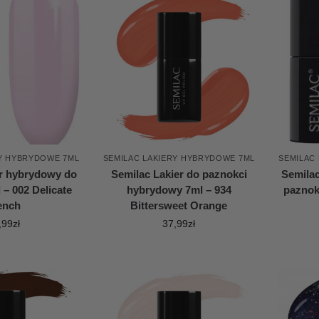
RY HYBRYDOWE 7ML
SEMILAC LAKIERY HYBRYDOWE 7ML
SEMILAC
er hybrydowy do
Semilac Lakier do paznokci
Semila
 – 002 Delicate
hybrydowy 7ml – 934
paznok
ench
Bittersweet Orange
,99
zł
37,99
zł