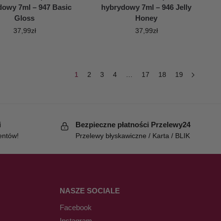
dowy 7ml – 947 Basic
hybrydowy 7ml – 946 Jelly
Gloss
Honey
37,99
zł
37,99
zł
1
2
3
4
…
17
18
19
i
Bezpieczne płatności Przelewy24
entów!
Przelewy błyskawiczne / Karta / BLIK
NASZE SOCIALE
Facebook
Instagram