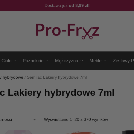
Dostawa już
od 8,99 zł!
Ciało
Paznokcie
Mężczyzna
Meble
Zestawy P
ry hybrydowe
/
Semilac Lakiery hybrydowe 7ml
c Lakiery hybrydowe 7ml
Wyświetlanie 1–20 z 370 wyników