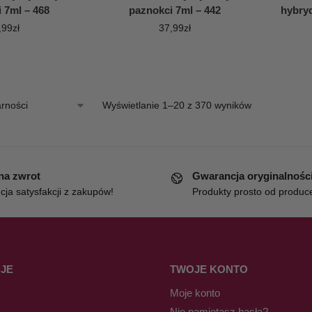
 7ml – 468
paznokci 7ml – 442
hybry
,99
zł
37,99
zł
Wyświetlanie 1–20 z 370 wyników
 na zwrot
Gwarancja oryginalnośc
ja satysfakcji z zakupów!
Produkty prosto od produc
JE
TWOJE KONTO
Moje konto
Nie pamiętasz hasła?