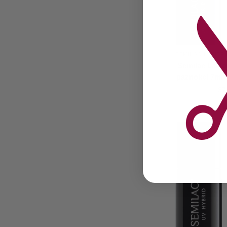
SEMILAC LAKIE
Semilac Laki
paznokci 7ml 
37