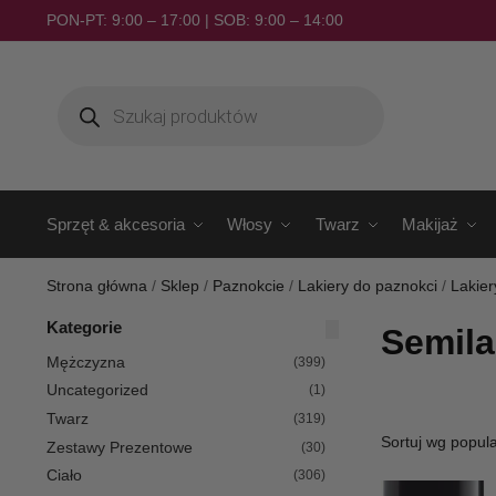
PON-PT: 9:00 – 17:00 | SOB: 9:00 – 14:00
Sprzęt & akcesoria
Włosy
Twarz
Makijaż
Strona główna
/
Sklep
/
Paznokcie
/
Lakiery do paznokci
/
Lakie
Kategorie
Semila
Mężczyzna
(399)
Uncategorized
(1)
Twarz
(319)
Zestawy Prezentowe
(30)
Ciało
(306)