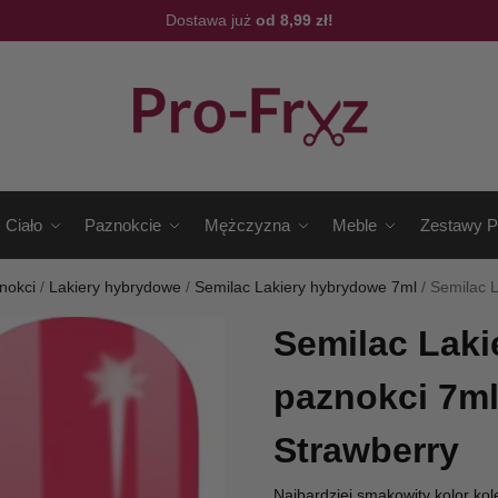
Dostawa już
od 8,99 zł!
Ciało
Paznokcie
Mężczyzna
Meble
Zestawy P
nokci
/
Lakiery hybrydowe
/
Semilac Lakiery hybrydowe 7ml
/
Semilac 
Semilac Laki
paznokci 7ml
Strawberry
Najbardziej smakowity kolor kol