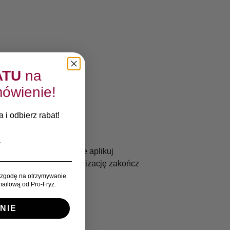
ATU
na
ówienie!
 i odbierz rabat!
y pomocy lampy UV. Nie aplikuj
jonującego efektu. Stylizację zakończ
zgodę na otrzymywanie
ailową od Pro-Fryz.
NIE