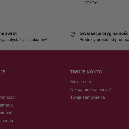
37,99
zł
 na zwrot
Gwarancja oryginalnośc
ja satysfakcji z zakupów!
Produkty prosto od produc
JE
TWOJE KONTO
Moje konto
Nie pamiętasz hasła?
watności
Twoje zamówienia
lamacje
łatność
tnerski