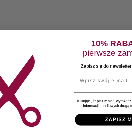
10% RAB
pierwsze zam
Zapisz się do newslettera
E-mail
a utwardzoną warstwę Semilac® Base, a następnie utwardź prz
wtórzyć aplikację Semilac® Color w celu osiągnięcia satysfakc
Klikając
„Zapisz mnie”,
wyrażasz 
informacji handlowych drogą m
 koloru należy zaaplikować go na jasną bazę.
ZAPISZ M