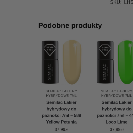
SKU:
LHS
Podobne produkty
SEMILAC LAKIERY
SEMILAC LAKIERY
HYBRYDOWE 7ML
HYBRYDOWE 7ML
Semilac Lakier
Semilac Lakier
hybrydowy do
hybrydowy do
paznokci 7ml – 589
paznokci 7ml – 4
Yellow Petunia
Loco Lime
37,99
zł
37,99
zł