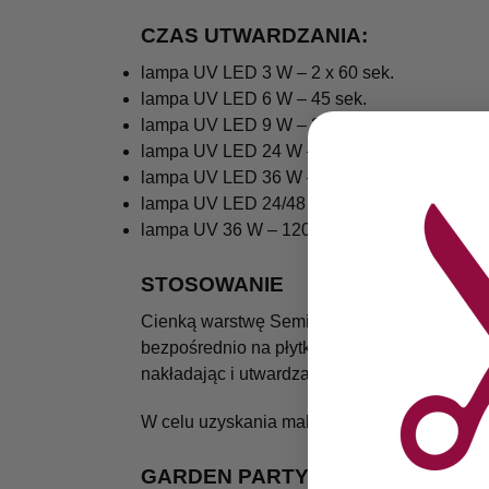
CZAS UTWARDZANIA:
lampa UV LED 3 W – 2 x 60 sek.
lampa UV LED 6 W – 45 sek.
lampa UV LED 9 W – 30 sek.
lampa UV LED 24 W – 30 sek.
lampa UV LED 36 W – 30 sek.
lampa UV LED 24/48 W – 30 sek.
lampa UV 36 W – 120 sek.
STOSOWANIE
Cienką warstwę Semilac® Color zaaplikuj n
bezpośrednio na płytkę paznokcia. Możesz po
nakładając i utwardzając Semilac® Top.
W celu uzyskania maksymalnie intensywnego
GARDEN PARTY