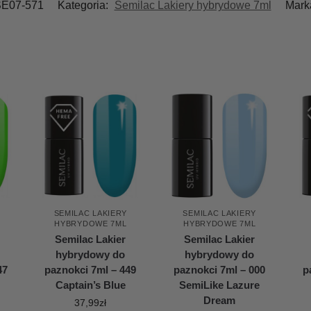
E07-571
Kategoria:
Semilac Lakiery hybrydowe 7ml
Mark
SEMILAC LAKIERY
SEMILAC LAKIERY
HYBRYDOWE 7ML
HYBRYDOWE 7ML
Semilac Lakier
Semilac Lakier
hybrydowy do
hybrydowy do
47
paznokci 7ml – 449
paznokci 7ml – 000
p
Captain’s Blue
SemiLike Lazure
Dream
37,99
zł