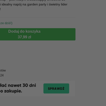
i idealny napój na garden party i świetny lider
!
ze dziś!)
Dodaj do koszyka
37,99 zł
któw
y24