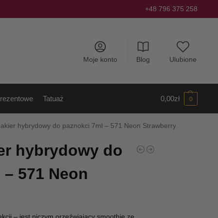
+48 796 375 258
Moje konto
Blog
Ulubione
rezentowe
Tatuaż
0,00
zł
0
Lakier hybrydowy do paznokci 7ml – 571 Neon Strawberry
er hybrydowy do
 – 571 Neon
ekcji – jest niczym orzeźwiający smoothie ze