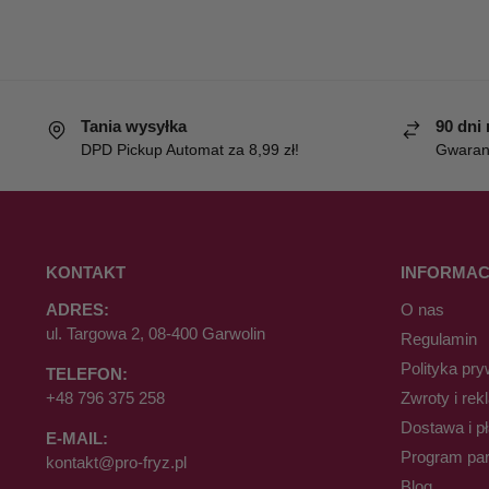
Tania wysyłka
90 dni
DPD Pickup Automat za 8,99 zł!
Gwaranc
KONTAKT
INFORMAC
ADRES:
O nas
ul. Targowa 2, 08-400 Garwolin
Regulamin
Polityka pry
TELEFON:
+48 796 375 258
Zwroty i rek
Dostawa i p
E-MAIL:
Program par
kontakt@pro-fryz.pl
Blog