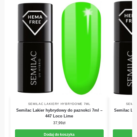
SEMILAC LAKIERY HYBRYDOWE 7ML
SEMIL
Semilac Lakier hybrydowy do paznokci 7ml –
Semilac Lak
447 Loco Lime
37,99
zł
Dodaj do koszyka