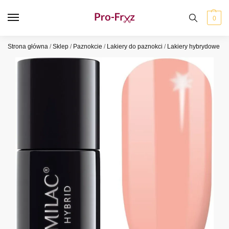
0
Strona główna
/
Sklep
/
Paznokcie
/
Lakiery do paznokci
/
Lakiery hybrydowe
/
S