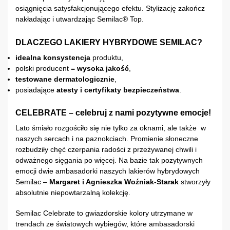
osiągnięcia satysfakcjonującego efektu. Stylizację zakończ
nakładając i utwardzając Semilac® Top.
DLACZEGO LAKIERY HYBRYDOWE SEMILAC?
idealna konsystencja
produktu,
polski producent =
wysoka jakość
,
testowane dermatologicznie
,
posiadające
atesty i certyfikaty bezpieczeństwa
.
CELEBRATE – celebruj z nami pozytywne emocje!
Lato śmiało rozgościło się nie tylko za oknami, ale także w
naszych sercach i na paznokciach. Promienie słoneczne
rozbudziły chęć czerpania radości z przeżywanej chwili i
odważnego sięgania po więcej. Na bazie tak pozytywnych
emocji dwie ambasadorki naszych lakierów hybrydowych
Semilac –
Margaret i Agnieszka Woźniak-Starak
stworzyły
absolutnie niepowtarzalną kolekcję.
Semilac Celebrate to gwiazdorskie kolory utrzymane w
trendach ze światowych wybiegów, które ambasadorski