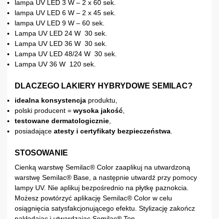
lampa UV LED 3 W – 2 x 60 sek.
lampa UV LED 6 W – 2 x 45 sek.
lampa UV LED 9 W – 60 sek.
Lampa UV LED 24 W 30 sek.
Lampa UV LED 36 W 30 sek.
Lampa UV LED 48/24 W 30 sek.
Lampa UV 36 W 120 sek.
DLACZEGO LAKIERY HYBRYDOWE SEMILAC?
idealna konsystencja
produktu,
polski producent =
wysoka jakość
,
testowane dermatologicznie
,
posiadające
atesty i certyfikaty bezpieczeństwa
.
STOSOWANIE
Cienką warstwę Semilac® Color zaaplikuj na utwardzoną
warstwę Semilac® Base, a następnie utwardź przy pomocy
lampy UV. Nie aplikuj bezpośrednio na płytkę paznokcia.
Możesz powtórzyć aplikację Semilac® Color w celu
osiągnięcia satysfakcjonującego efektu. Stylizację zakończ
nakładając i utwardzając Semilac® Top.