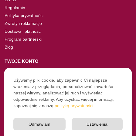
Regulamin
Polityka prywatności
Zwroty i reklamacje
Dostawa i płatność
Program partnerski
Blog
TWOJE KONTO
Moje konto
Nie pamiętasz hasła?
Używamy pliki cookie, aby zapewnić Ci najlepsze
wrażenia z przeglądania, personalizować zawartość
Twoje zamówienia
naszej witryny, analizować jej ruch i wyświetlać
odpowiednie reklamy. Aby uzyskać więcej informacji,
NASZE SOCIALE
zapoznaj się z naszą
polityką prywatności
.
Facebook
Instagram
Odmawiam
Ustawienia
YouTube