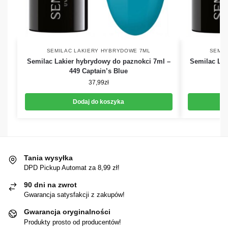
SEMILAC LAKIERY HYBRYDOWE 7ML
SEMIL
Semilac Lakier hybrydowy do paznokci 7ml –
Semilac Lak
449 Captain’s Blue
37,99
zł
Dodaj do koszyka
Tania wysyłka
DPD Pickup Automat za 8,99 zł!
90 dni na zwrot
Gwarancja satysfakcji z zakupów!
Gwarancja oryginalności
Produkty prosto od producentów!