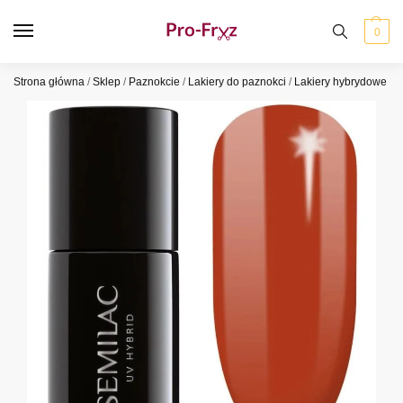
0
Strona główna
/
Sklep
/
Paznokcie
/
Lakiery do paznokci
/
Lakiery hybrydowe
/
S