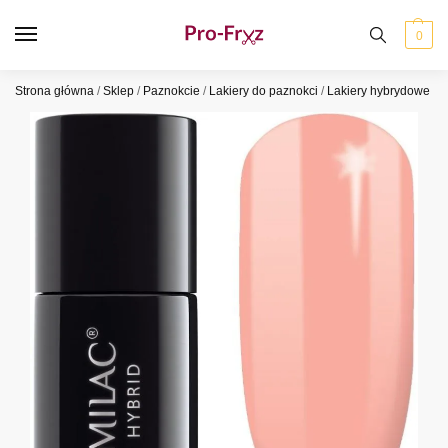
0
Strona główna
/
Sklep
/
Paznokcie
/
Lakiery do paznokci
/
Lakiery hybrydowe
/
S