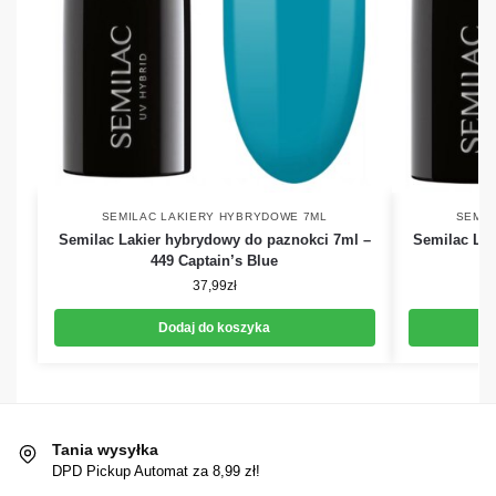
SEMILAC LAKIERY HYBRYDOWE 7ML
SEMIL
Semilac Lakier hybrydowy do paznokci 7ml –
Semilac Lak
449 Captain’s Blue
37,99
zł
Dodaj do koszyka
Tania wysyłka
DPD Pickup Automat za 8,99 zł!