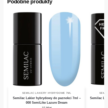
Podobne produkty
SEMILAC LAKIERY HYBRYDOWE 7ML
SEMIL
Semilac Lakier hybrydowy do paznokci 7ml –
Semilac Lak
000 SemiLike Lazure Dream
37,99
zł