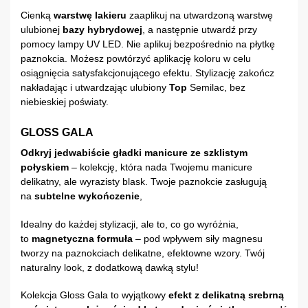
Cienką
warstwę lakieru
zaaplikuj na utwardzoną warstwę
ulubionej
bazy hybrydowej
, a następnie utwardź przy
pomocy lampy UV LED. Nie aplikuj bezpośrednio na płytkę
paznokcia. Możesz powtórzyć aplikację koloru w celu
osiągnięcia satysfakcjonującego efektu. Stylizację zakończ
nakładając i utwardzając ulubiony
Top
Semilac, bez
niebieskiej poświaty.
GLOSS GALA
Odkryj jedwabiście gładki manicure ze szklistym
połyskiem
– kolekcję, która nada Twojemu manicure
delikatny, ale wyrazisty blask. Twoje paznokcie zasługują
na
subtelne wykończenie
,
Idealny do każdej stylizacji, ale to, co go wyróżnia,
to
magnetyczna formuła
– pod wpływem siły magnesu
tworzy na paznokciach delikatne, efektowne wzory. Twój
naturalny look, z dodatkową dawką stylu!
Kolekcja Gloss Gala to wyjątkowy
efekt z delikatną srebrną