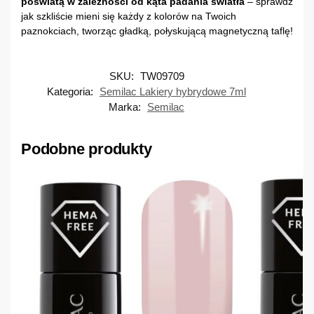
poświatą w zależności od kąta padania światła
– sprawdź
jak szkliście mieni się każdy z kolorów na Twoich
paznokciach, tworząc gładką, połyskującą magnetyczną taflę!
SKU:
TW09709
Kategoria:
Semilac Lakiery hybrydowe 7ml
Marka:
Semilac
Podobne produkty