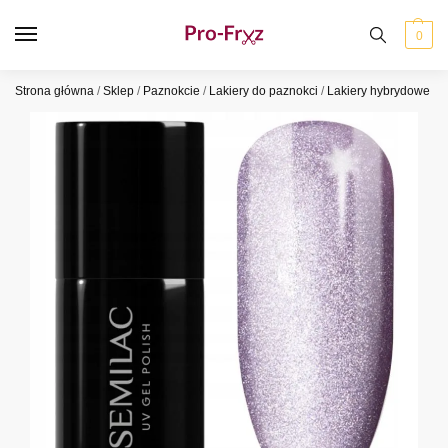
0
Strona główna
/
Sklep
/
Paznokcie
/
Lakiery do paznokci
/
Lakiery hybrydowe
/
S