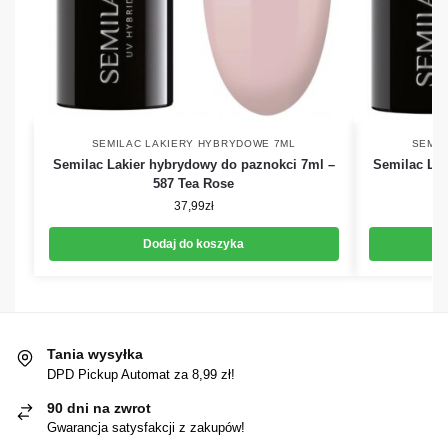
SEMILAC LAKIERY HYBRYDOWE 7ML
SEMIL
Semilac Lakier hybrydowy do paznokci 7ml –
Semilac Lak
587 Tea Rose
37,99
zł
Dodaj do koszyka
Tania wysyłka
DPD Pickup Automat za 8,99 zł!
90 dni na zwrot
Gwarancja satysfakcji z zakupów!