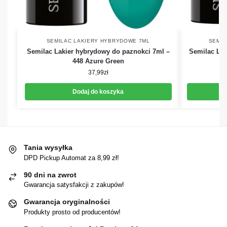
SEMILAC LAKIERY HYBRYDOWE 7ML
SEMIL
Semilac Lakier hybrydowy do paznokci 7ml –
Semilac Lak
448 Azure Green
37,99
zł
Dodaj do koszyka
Tania wysyłka
DPD Pickup Automat za 8,99 zł!
90 dni na zwrot
Gwarancja satysfakcji z zakupów!
Gwarancja oryginalności
Produkty prosto od producentów!