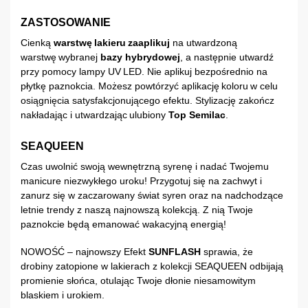
ZASTOSOWANIE
Cienką
warstwę lakieru zaaplikuj
na utwardzoną
warstwę wybranej
bazy hybrydowej
, a następnie utwardź
przy pomocy lampy UV LED. Nie aplikuj bezpośrednio na
płytkę paznokcia. Możesz powtórzyć aplikację koloru w celu
osiągnięcia satysfakcjonującego efektu. Stylizację zakończ
nakładając i utwardzając ulubiony
Top Semilac
.
SEAQUEEN
Czas uwolnić swoją wewnętrzną syrenę i nadać Twojemu
manicure niezwykłego uroku! Przygotuj się na zachwyt i
zanurz się w zaczarowany świat syren oraz na nadchodzące
letnie trendy z naszą najnowszą kolekcją. Z nią Twoje
paznokcie będą emanować wakacyjną energią!
NOWOŚĆ – najnowszy Efekt
SUNFLASH
sprawia, że
drobiny zatopione w lakierach z kolekcji SEAQUEEN odbijają
promienie słońca, otulając Twoje dłonie niesamowitym
blaskiem i urokiem.