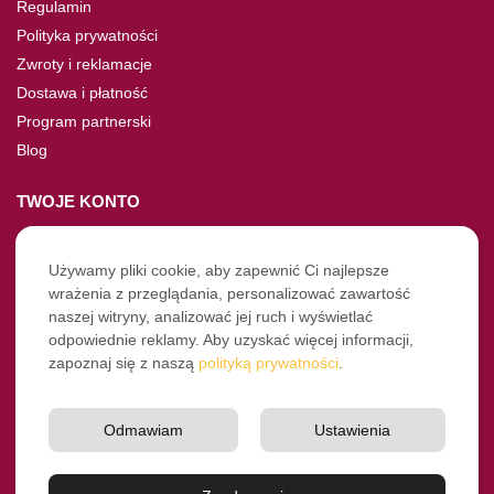
Regulamin
Polityka prywatności
Zwroty i reklamacje
Dostawa i płatność
Program partnerski
Blog
TWOJE KONTO
Moje konto
Nie pamiętasz hasła?
Używamy pliki cookie, aby zapewnić Ci najlepsze
wrażenia z przeglądania, personalizować zawartość
Twoje zamówienia
naszej witryny, analizować jej ruch i wyświetlać
odpowiednie reklamy. Aby uzyskać więcej informacji,
NASZE SOCIALE
zapoznaj się z naszą
polityką prywatności
.
Facebook
Instagram
Odmawiam
Ustawienia
YouTube
© Pro-Fryz.pl 2021-2026