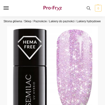
0
Strona główna
/
Sklep
/
Paznokcie
/
Lakiery do paznokci
/
Lakiery hybrydowe
/
S