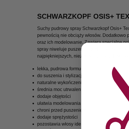
SCHWARZKOPF OSIS+ TE
Suchy pudrowy spray Schwarzkopf Osis+ Textu
pewnością nie obciąży włosów. Dodatkowo pa
oraz ich modelowanie. Zawiera specjalne pol
spray niweluje puszenie i dodaje włosom o
najpiękniejszych, niezobowiązujących styliza
lekka, pudrowa formuła
do suszenia i stylizacji
naturalne wykończenie
średnia moc utrwalenia
dodaje objętości
ułatwia modelowania
chroni przed puszeniem
dodaje sprężystości
pozostawia włosy idealnie miękkie