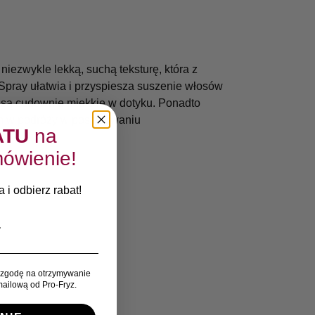
iezwykle lekką, suchą teksturę, która z
pray ułatwia i przyspiesza suszenie włosów
a są cudownie miękkie w dotyku. Ponadto
em w podróży w poszukiwaniu
ATU
na
ówienie!
 i odbierz rabat!
zgodę na otrzymywanie
ailową od Pro-Fryz.