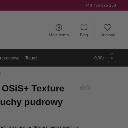
+48 796 375 258
Moje konto
Blog
Ulubione
rezentowe
Tatuaż
0,00
zł
0
l
 OSiS+ Texture
suchy pudrowy
f Osis+ Texture Blow jest niezastąpiony w