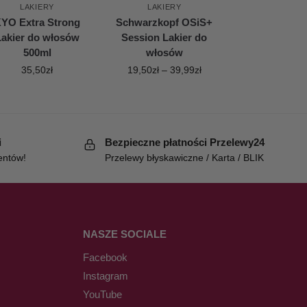
LAKIERY
LAKIERY
YO Extra Strong
Schwarzkopf OSiS+
Lakier do włosów
Session Lakier do
500ml
włosów
35,50
zł
19,50
zł
–
39,99
zł
i
Bezpieczne płatności Przelewy24
entów!
Przelewy błyskawiczne / Karta / BLIK
NASZE SOCIALE
Facebook
Instagram
YouTube