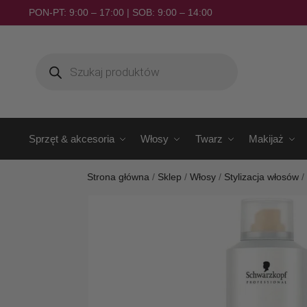
PON-PT: 9:00 – 17:00 | SOB: 9:00 – 14:00
Sprzęt & akcesoria
Włosy
Twarz
Makijaż
Strona główna
/
Sklep
/
Włosy
/
Stylizacja włosów