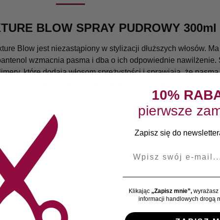
XTURE BLOW SPRAY PUDROWY 300ml
re Blow jest niezastąpiony w stylizacji dłuższych włosów. Ma n
ntenol wzmacnia pasma i dba o ich odpowiednie nawilżenie. S
imery, które dodają włosom sprężystości i sprawiają, że pasm
bjętości. Puder Osis+ będzie Twoim niezastąpionym towarzysz
10% RAB
cji.
pierwsze zam
Zapisz się do newslettera
E-mail
Klikając
„Zapisz mnie”,
wyrażasz 
informacji handlowych drogą m