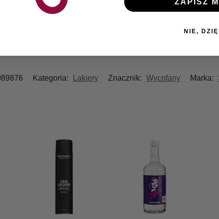
ZAPISZ M
plikuj na wilgotne włosy. Wysusz suszarką i wymodeluj.
NIE, DZIĘ
089876
Kategoria:
Lakiery
Znacznik:
Wycofany
Marka: