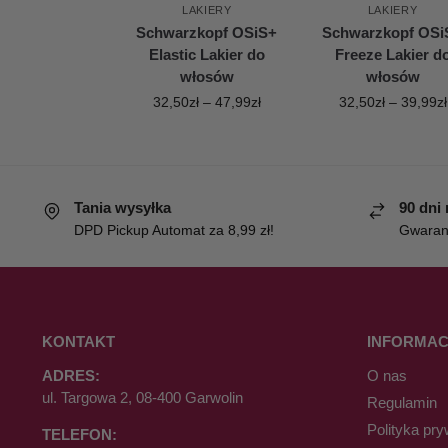
LAKIERY
LAKIERY
Schwarzkopf OSiS+
Schwarzkopf OSi
Elastic Lakier do
Freeze Lakier d
włosów
włosów
32,50
zł
–
47,99
zł
32,50
zł
–
39,99
zł
Tania wysyłka
90 dni
DPD Pickup Automat za 8,99 zł!
Gwaranc
KONTAKT
INFORMAC
ADRES:
O nas
ul. Targowa 2, 08-400 Garwolin
Regulamin
Polityka pry
TELEFON: