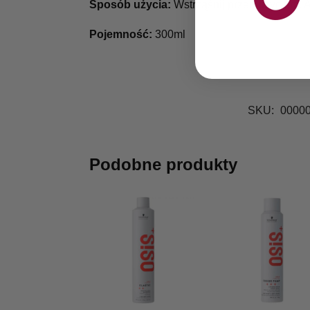
Sposób użycia:
Wstrząśnij przed użyciem. A
Pojemność:
300ml
SKU:
0000
Podobne produkty