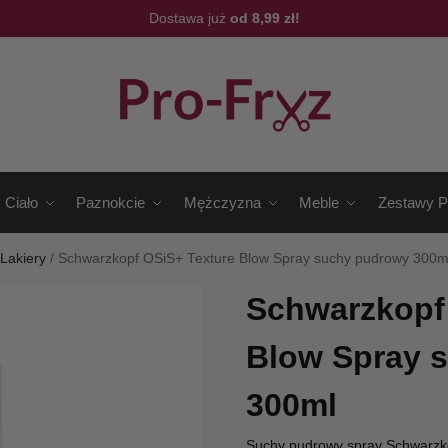
Dostawa już
od 8,99 zł!
Ciało
Paznokcie
Mężczyzna
Meble
Zestawy P
/
Lakiery
/
Schwarzkopf OSiS+ Texture Blow Spray suchy pudrowy 300m
Schwarzkopf
Blow Spray 
300ml
Suchy pudrowy spray Schwarzkop