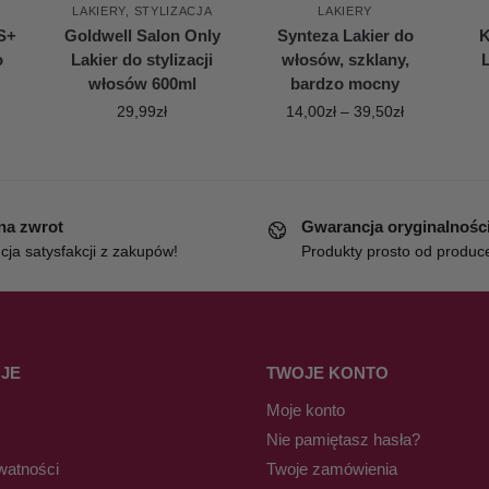
LAKIERY
,
STYLIZACJA
LAKIERY
S+
Goldwell Salon Only
Synteza Lakier do
K
o
Lakier do stylizacji
włosów, szklany,
włosów 600ml
bardzo mocny
29,99
zł
14,00
zł
–
39,50
zł
 na zwrot
Gwarancja oryginalnośc
ja satysfakcji z zakupów!
Produkty prosto od produc
JE
TWOJE KONTO
Moje konto
Nie pamiętasz hasła?
watności
Twoje zamówienia