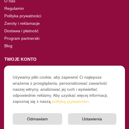
O nas
Regulamin
Polityka prywatności
Zwroty i reklamacje
Dostawa i płatność
Program partnerski
Blog
TWOJE KONTO
Moje konto
Nie pamiętasz hasła?
Używamy pliki cookie, aby zapewnić Ci najlepsze
wrażenia z przeglądania, personalizować zawartość
Twoje zamówienia
naszej witryny, analizować jej ruch i wyświetlać
odpowiednie reklamy. Aby uzyskać więcej informacji,
NASZE SOCIALE
zapoznaj się z naszą
polityką prywatności
.
Facebook
Instagram
Odmawiam
Ustawienia
YouTube