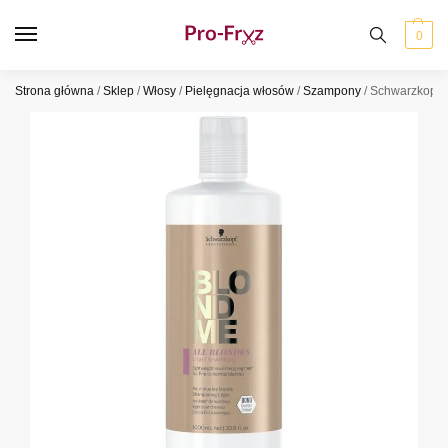
0
Strona główna
/
Sklep
/
Włosy
/
Pielęgnacja włosów
/
Szampony
/
Schwarzkopf 