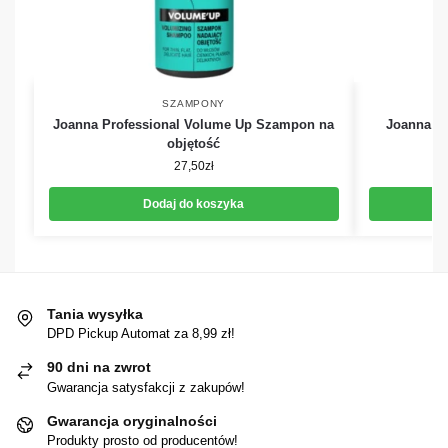
SZAMPONY
Joanna Professional Volume Up Szampon na
Joanna P
objętość
27,50
zł
Dodaj do koszyka
Tania wysyłka
DPD Pickup Automat za 8,99 zł!
90 dni na zwrot
Gwarancja satysfakcji z zakupów!
Gwarancja oryginalności
Produkty prosto od producentów!