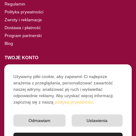
Regulamin
Polityka prywatności
Zwroty i reklamacje
Dostawa i płatność
Program partnerski
Blog
TWOJE KONTO
Moje konto
Nie pamiętasz hasła?
Używamy pliki cookie, aby zapewnić Ci najlepsze
wrażenia z przeglądania, personalizować zawartość
Twoje zamówienia
naszej witryny, analizować jej ruch i wyświetlać
odpowiednie reklamy. Aby uzyskać więcej informacji,
NASZE SOCIALE
zapoznaj się z naszą
polityką prywatności
.
Facebook
Instagram
Odmawiam
Ustawienia
YouTube