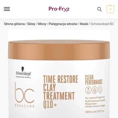
0
Strona główna
/
Sklep
/
Włosy
/
Pielęgnacja włosów
/
Maski
/
Schwarzkopf BC Ti