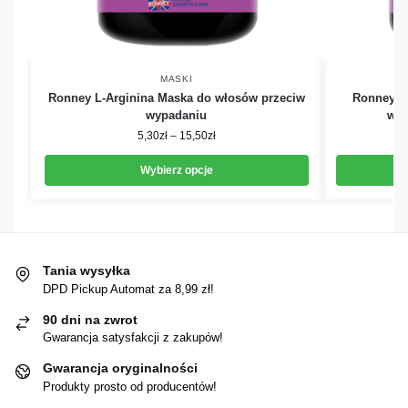
MASKI
Ronney L-Arginina Maska do włosów przeciw
Ronney K
wypadaniu
wło
5,30
zł
–
15,50
zł
Wybierz opcje
Tania wysyłka
DPD Pickup Automat za 8,99 zł!
90 dni na zwrot
Gwarancja satysfakcji z zakupów!
Gwarancja oryginalności
Produkty prosto od producentów!