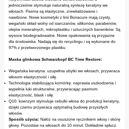
jednocześnie stymuluje naturalną syntezę keratyny we
włosach. Pasma są elastyczne, zrewitalizowane i
nawilżone. Nowe kosmetyki z linii Bonacure mają czysty,
wegański skład wolny od siarczanów, silikonów, parabenów,
olejów mineralnych, mikroplastiku i sztucznych barwników. Są
wysoce biodegradowalne. Nowe opakowania są przyjazne
dla środowiska. Nadają się do recyclingu i są wykonane do
97% z przetworzonego plastiku.
Maska glinkowa Schwarzkopf BC Time Restore:
Wegańska keratyna: uzupełnia ubytki we włosach, przywraca
włosom elastyczność i siłę.
Technologia stabilizująca komórkę: naprawia uszkodzenia i
wypełnia luki strukturalne, przywracając pasmom
elastyczność, blask i siłę.
Q10: koenzym stymuluje cebulki włosa do produkcji keratyny,
dzięki czemu przywraca optymalną budowę przyszłych
włosów.
Sposób użycia:
Nałóż na osuszone ręcznikiem włosy i skórę
głowy. Pozostaw na włosach do 10 minut. Dokładnie spłucz.