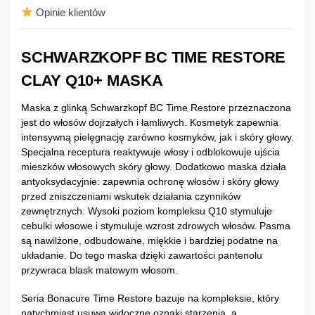
Opinie klientów
SCHWARZKOPF BC TIME RESTORE
CLAY Q10+ MASKA
Maska z glinką Schwarzkopf BC Time Restore przeznaczona
jest do włosów dojrzałych i łamliwych. Kosmetyk zapewnia
intensywną pielęgnację zarówno kosmyków, jak i skóry głowy.
Specjalna receptura reaktywuje włosy i odblokowuje ujścia
mieszków włosowych skóry głowy. Dodatkowo maska działa
antyoksydacyjnie: zapewnia ochronę włosów i skóry głowy
przed zniszczeniami wskutek działania czynników
zewnętrznych. Wysoki poziom kompleksu Q10 stymuluje
cebulki włosowe i stymuluje wzrost zdrowych włosów. Pasma
są nawilżone, odbudowane, miękkie i bardziej podatne na
układanie. Do tego maska dzięki zawartości pantenolu
przywraca blask matowym włosom.
Seria Bonacure Time Restore bazuje na kompleksie, który
natychmiast usuwa widoczne oznaki starzenia, a