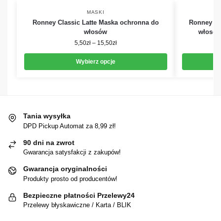
MASKI
Ronney Classic Latte Maska ochronna do
Ronney Mu
włosów
włosów
5,50
zł
–
15,50
zł
Wybierz opcje
Tania wysyłka
DPD Pickup Automat za 8,99 zł!
90 dni na zwrot
Gwarancja satysfakcji z zakupów!
Gwarancja oryginalności
Produkty prosto od producentów!
Bezpieczne płatności Przelewy24
Przelewy błyskawiczne / Karta / BLIK