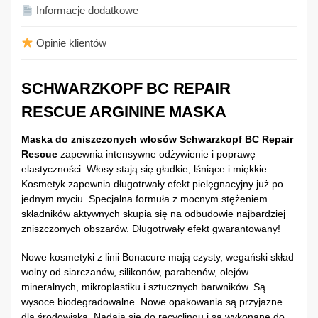
Informacje dodatkowe
Opinie klientów
SCHWARZKOPF BC REPAIR
RESCUE ARGININE MASKA
Maska do zniszczonych włosów Schwarzkopf BC Repair
Rescue
zapewnia intensywne odżywienie i poprawę
elastyczności. Włosy stają się gładkie, lśniące i miękkie.
Kosmetyk zapewnia długotrwały efekt pielęgnacyjny już po
jednym myciu. Specjalna formuła z mocnym stężeniem
składników aktywnych skupia się na odbudowie najbardziej
zniszczonych obszarów. Długotrwały efekt gwarantowany!
Nowe kosmetyki z linii Bonacure mają czysty, wegański skład
wolny od siarczanów, silikonów, parabenów, olejów
mineralnych, mikroplastiku i sztucznych barwników. Są
wysoce biodegradowalne. Nowe opakowania są przyjazne
dla środowiska. Nadają się do recyclingu i są wykonane do