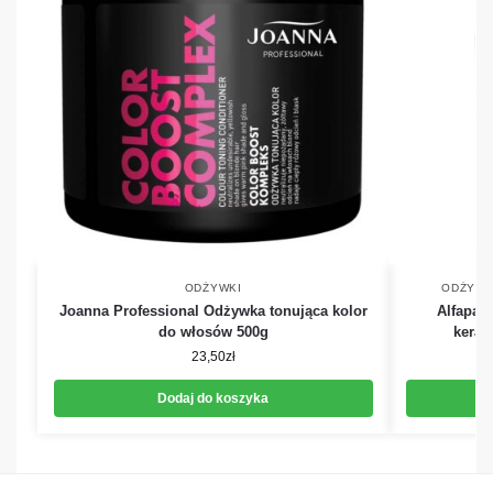
ODŻYWKI
ODŻYWK
Joanna Professional Odżywka tonująca kolor
Alfapar
do włosów 500g
kerat
23,50
zł
Dodaj do koszyka