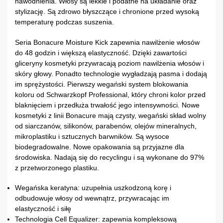
nawodnienia. Włosy są lekkie i podatne na układanie oraz
stylizację. Są zdrowo błyszczące i chronione przed wysoką
temperaturę podczas suszenia.
Seria Bonacure Moisture Kick zapewnia nawilżenie włosów
do 48 godzin i większą elastyczność. Dzięki zawartości
gliceryny kosmetyki przywracają poziom nawilżenia włosów i
skóry głowy. Ponadto technologie wygładzają pasma i dodają
im sprężystości. Pierwszy wegański system blokowania
koloru od Schwarzkopf Professional, który chroni kolor przed
blaknięciem i przedłuża trwałość jego intensywności. Nowe
kosmetyki z linii Bonacure mają czysty, wegański skład wolny
od siarczanów, silikonów, parabenów, olejów mineralnych,
mikroplastiku i sztucznych barwników. Są wysoce
biodegradowalne. Nowe opakowania są przyjazne dla
środowiska. Nadają się do recyclingu i są wykonane do 97%
z przetworzonego plastiku.
Wegańska keratyna: uzupełnia uszkodzoną korę i
odbudowuje włosy od wewnątrz, przywracając im
elastyczność i siłę
Technologia Cell Equalizer: zapewnia kompleksową