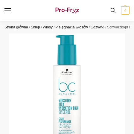
0
Strona główna
/
Sklep
/
Włosy
/
Pielęgnacja włosów
/
Odżywki
/
Schwarzkopf BC 