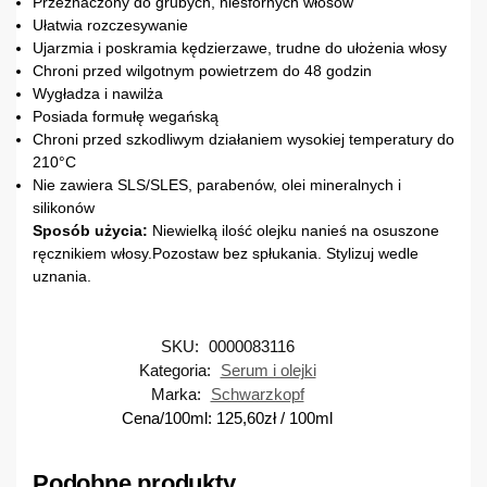
Przeznaczony do grubych, niesfornych włosów
Ułatwia rozczesywanie
Ujarzmia i poskramia kędzierzawe, trudne do ułożenia włosy
Chroni przed wilgotnym powietrzem do 48 godzin
Wygładza i nawilża
Posiada formułę wegańską
Chroni przed szkodliwym działaniem wysokiej temperatury do
210°C
Nie zawiera SLS/SLES, parabenów, olei mineralnych i
silikonów
Sposób użycia:
Niewielką ilość olejku nanieś na osuszone
ręcznikiem włosy.Pozostaw bez spłukania. Stylizuj wedle
uznania.
SKU:
0000083116
Kategoria:
Serum i olejki
Marka:
Schwarzkopf
Cena/100ml:
125,60
zł
/ 100ml
Podobne produkty