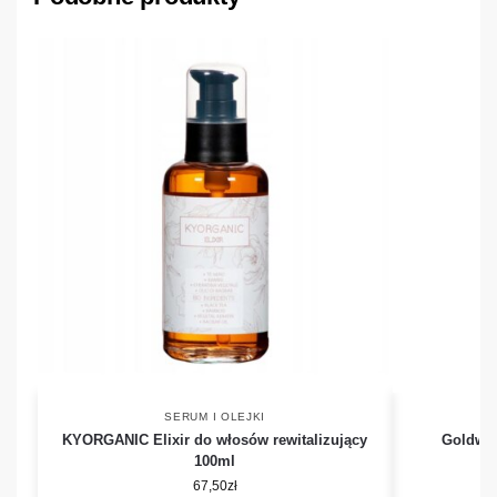
SERUM I OLEJKI
KYORGANIC Elixir do włosów rewitalizujący
Goldwel
100ml
67,50
zł