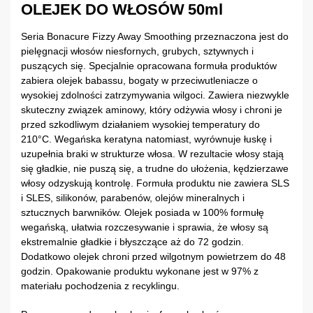
OLEJEK DO WŁOSÓW 50ml
Seria Bonacure Fizzy Away Smoothing przeznaczona jest do
pielęgnacji włosów niesfornych, grubych, sztywnych i
puszących się. Specjalnie opracowana formuła produktów
zabiera olejek babassu, bogaty w przeciwutleniacze o
wysokiej zdolności zatrzymywania wilgoci. Zawiera niezwykle
skuteczny związek aminowy, który odżywia włosy i chroni je
przed szkodliwym działaniem wysokiej temperatury do
210°C. Wegańska keratyna natomiast, wyrównuje łuskę i
uzupełnia braki w strukturze włosa. W rezultacie włosy stają
się gładkie, nie puszą się, a trudne do ułożenia, kędzierzawe
włosy odzyskują kontrolę. Formuła produktu nie zawiera SLS
i SLES, silikonów, parabenów, olejów mineralnych i
sztucznych barwników. Olejek posiada w 100% formułę
wegańską, ułatwia rozczesywanie i sprawia, że włosy są
ekstremalnie gładkie i błyszczące aż do 72 godzin.
Dodatkowo olejek chroni przed wilgotnym powietrzem do 48
godzin. Opakowanie produktu wykonane jest w 97% z
materiału pochodzenia z recyklingu.