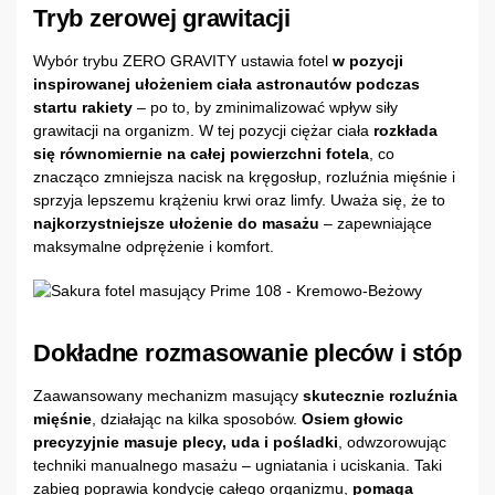
Tryb zerowej grawitacji
Wybór trybu ZERO GRAVITY ustawia fotel
w pozycji
inspirowanej ułożeniem ciała astronautów podczas
startu rakiety
– po to, by zminimalizować wpływ siły
grawitacji na organizm. W tej pozycji ciężar ciała
rozkłada
się równomiernie na całej powierzchni fotela
, co
znacząco zmniejsza nacisk na kręgosłup, rozluźnia mięśnie i
sprzyja lepszemu krążeniu krwi oraz limfy. Uważa się, że to
najkorzystniejsze ułożenie do masażu
– zapewniające
maksymalne odprężenie i komfort.
Dokładne rozmasowanie pleców i stóp
Zaawansowany mechanizm masujący
skutecznie rozluźnia
mięśnie
, działając na kilka sposobów.
Osiem głowic
precyzyjnie masuje plecy, uda i pośladki
, odwzorowując
techniki manualnego masażu – ugniatania i uciskania. Taki
zabieg poprawia kondycję całego organizmu,
pomaga