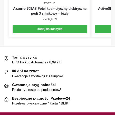
FOTELE
Azzurro 708AS Fotel kosmetyczny elektryczne
ActiveSho
pedi 3 silnikowy – biały
7286,40
zł
Dodaj do koszyka
Tania wysyłka
DPD Pickup Automat za 8,99 zł!
90 dni na zwrot
Gwarancja satysfakcji z zakupów!
Gwarancja oryginalności
Produkty prosto od producentów!
Bezpieczne płatności Przelewy24
Przelewy błyskawiczne / Karta / BLIK