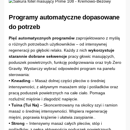
Programy automatyczne dopasowane
do potrzeb
Pięć automatycznych programów
zaprojektowano z myślą
o różnych potrzebach użytkowników – od intensywnej
regeneracji po głęboki relaks. Każdy z nich
wykorzystuje
starannie dobrane sekwencje
pracy głowic masujących,
poduszek powietrznych, funkcję podgrzewania oraz tryb Zero
Gravity. Wystarczy wybrać odpowiedni program na panelu
sterowania:
• Kneading
– Masaż dolnej części pleców o średniej
intensywności, z aktywnym masażem stóp i pośladków oraz
pracą poduszek powietrznych na całe ciało. Pomaga
rozluźnić mięśnie i złagodzić napięcie.
• Tuina (Tui Na)
– Skoncentrowany na okolicy szyi i ramion
masaż o średniej intensywności. Wspiera regenerację
mięśni, poprawia krążenie i ułatwia zasypianie..
• Strong
– Intensywny masaż całych pleców, stóp i
pośladków, z pełną aktywnością poduszek powietrznych.