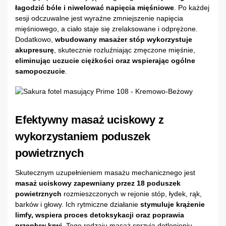
łagodzić bóle i niwelować napięcia mięśniowe
. Po każdej
sesji odczuwalne jest wyraźne zmniejszenie napięcia
mięśniowego, a ciało staje się zrelaksowane i odprężone.
Dodatkowo,
wbudowany masażer stóp wykorzystuje
akupresurę
, skutecznie rozluźniając zmęczone mięśnie,
eliminując uczucie ciężkości oraz wspierając ogólne
samopoczucie
.
Efektywny masaż uciskowy z
wykorzystaniem poduszek
powietrznych
Skutecznym uzupełnieniem masażu mechanicznego jest
masaż uciskowy zapewniany przez 18 poduszek
powietrznych
rozmieszczonych w rejonie stóp, łydek, rąk,
barków i głowy. Ich rytmiczne działanie
stymuluje krążenie
limfy, wspiera proces detoksykacji oraz poprawia
przepływ krwi
. Tego rodzaju masaż sprzyja dotlenieniu