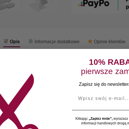
Opis
Informacje dodatkowe
Opinie klientów
ający się do gabinetów kosmetycznych oraz salonów SPA. Dzię
10% RAB
a oraz manualnie podnóżków
dając możliwość przeprowadzeni
pierwsze zam
achylenie oparcia i podnóżków a także ustawić siedzisko w poz
Zapisz się do newslettera
E-mail
Klikając
„Zapisz mnie”,
wyrażasz 
informacji handlowych drogą m