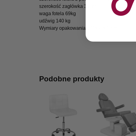
szerokość zagłówka 39cm
waga fotela 69kg
udźwig 140 kg
Wymiary opakowania 141x65x70cm
Podobne produkty