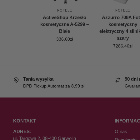
FOTELE
FOTELE
ActiveShop Krzesło
Azzurro 708A Fot
kosmetyczne A-5299 –
kosmetyczny
Białe
elektryczny 4 silnik
szary
336,60
zł
7286,40
zł
Tania wysyłka
90 dni
DPD Pickup Automat za 8,99 zł!
Gwaranc
KONTAKT
INFORMAC
ADRES:
O nas
ul. Targowa 2, 08-400 Garwolin
Regulamin