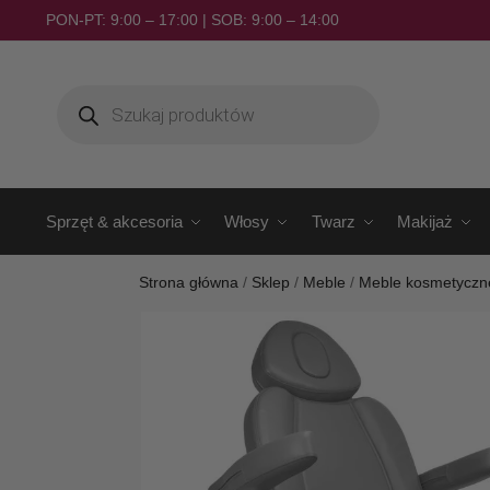
PON-PT: 9:00 – 17:00 | SOB: 9:00 – 14:00
Sprzęt & akcesoria
Włosy
Twarz
Makijaż
Strona główna
/
Sklep
/
Meble
/
Meble kosmetyczn