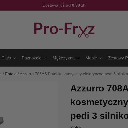
Dostawa już
od 8,99 zł!
Ciało
Paznokcie
Mężczyzna
Meble
Zestawy P
e
/
Fotele
/
Azzurro 708AS Fotel kosmetyczny elektryczne pedi 3 silnik
Azzurro 708A
kosmetyczny
pedi 3 silnik
Kolor