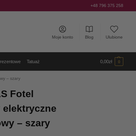
+48 796 375 258
Moje konto
Blog
Ulubione
rezentowe
Tatuaż
0,00
zł
0
owy – szary
S Fotel
 elektryczne
owy – szary