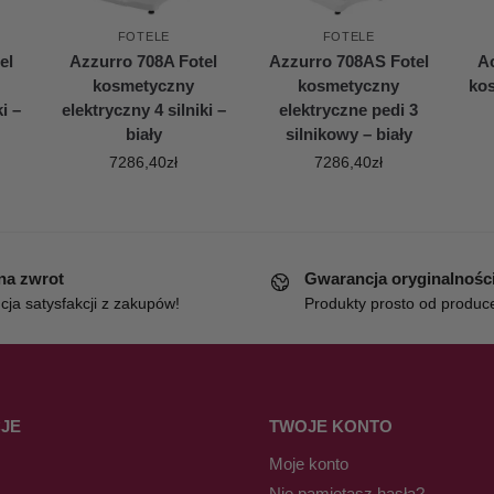
FOTELE
FOTELE
el
Azzurro 708A Fotel
Azzurro 708AS Fotel
Ac
kosmetyczny
kosmetyczny
kos
i –
elektryczny 4 silniki –
elektryczne pedi 3
biały
silnikowy – biały
7286,40
zł
7286,40
zł
 na zwrot
Gwarancja oryginalnośc
ja satysfakcji z zakupów!
Produkty prosto od produc
JE
TWOJE KONTO
Moje konto
Nie pamiętasz hasła?