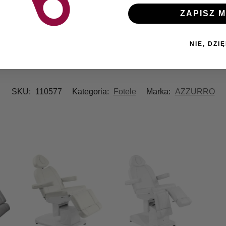
ZAPISZ M
NIE, DZIĘ
SKU:
110577
Kategoria:
Fotele
Marka:
AZZURRO