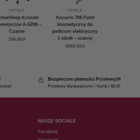
FOTELE
FOTELE
tiveShop Krzesło
Azzurro 706 Fotel
metyczne A-5299 –
kosmetyczny do
Czarne
pedicure elektryczny
1 silnik – czarny
336,60
zł
4059,00
zł
i
Bezpieczne płatności Przelewy24
entów!
Przelewy błyskawiczne / Karta / BLIK
NASZE SOCIALE
Facebook
Instagram