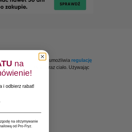
ki niezależnym silnikom umożliwia
regulację
ATU
na
a zabiegów na twarz oraz ciało. Używając
ówienie!
ycji kołyski.
 i odbierz rabat!
zgodę na otrzymywanie
ailową od Pro-Fryz.