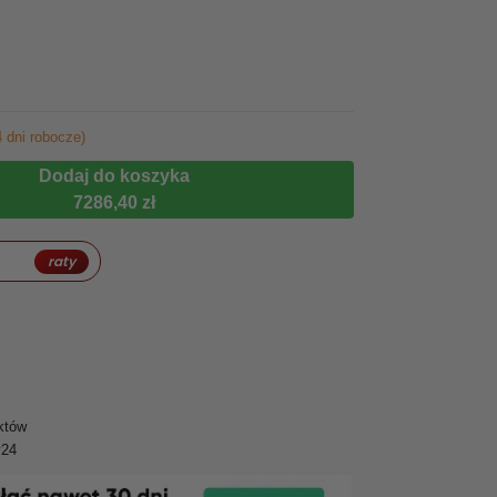
 dni robocze)
Dodaj do koszyka
7286,40 zł
raty
któw
y24