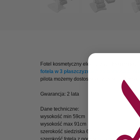
Fotel kosmetyczny elektryczny idealnie nad
fotela w 3 płaszczyznach
za pomocą pilot
pilota możemy dostosowac wysokość fotela, n
Gwarancja: 2 lata
Dane techniczne:
wysokość min 59cm
wysokość max 91cm
szerokość siedziska 62cm
szerokość fotela z podłokietnikami 88cm