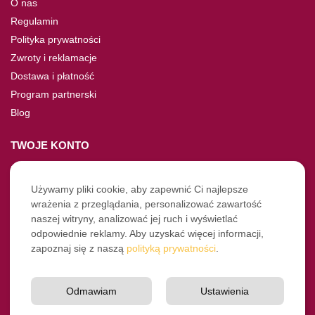
O nas
Regulamin
Polityka prywatności
Zwroty i reklamacje
Dostawa i płatność
Program partnerski
Blog
TWOJE KONTO
Moje konto
Nie pamiętasz hasła?
Używamy pliki cookie, aby zapewnić Ci najlepsze
wrażenia z przeglądania, personalizować zawartość
Twoje zamówienia
naszej witryny, analizować jej ruch i wyświetlać
odpowiednie reklamy. Aby uzyskać więcej informacji,
NASZE SOCIALE
zapoznaj się z naszą
polityką prywatności
.
Facebook
Instagram
Odmawiam
Ustawienia
YouTube