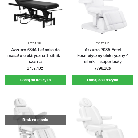
LEŻANKI
FOTELE
Azzurro 684A Leżanka do
Azzurro 708A Fotel
masażu elektryczna 1 silnik –
kosmetyczny elektryczny 4
czarna
silniki – super biały
2732,40
zł
7798,20
zł
Dodaj do koszyka
Dodaj do koszyka
Brak na stanie