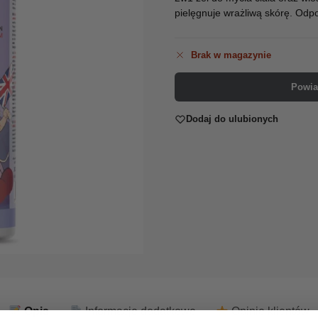
pielęgnuje wrażliwą skórę. Odpo
Brak w magazynie
Powia
Dodaj do ulubionych
Opis
Informacje dodatkowe
Opinie klientów