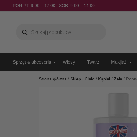
PON-PT: 9:00 – 17:00 | SOB: 9:00 – 14:00
Sprzęt & akcesoria
Włosy
Twarz
Makijaż
Strona główna
/
Sklep
/
Ciało
/
Kąpiel
/
Żele
/
Ronne