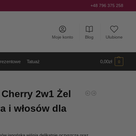
+48 796 375 258
Moje konto
Blog
Ulubione
rezentowe
Tatuaż
0,00
zł
0
Cherry 2w1 Żel
ła i włosów dla
sów japońska wiśnia delikatnie oczyszcza oraz