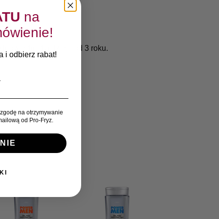
ATU
na
ml
ówienie!
dpowiedni dla dzieci od 3 roku.
 i odbierz rabat!
zgodę na otrzymywanie
ailową od Pro-Fryz.
NIE
KI