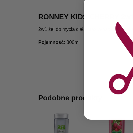
RONNEY KIDS CHERRY 2w1
2w1 żel do mycia ciała oraz włosów japońska
Pojemność:
300ml
Podobne produkty