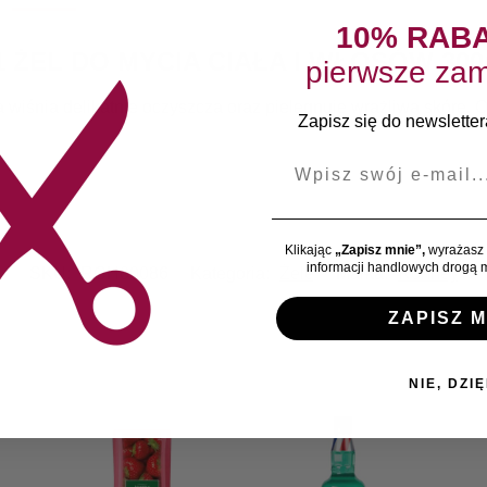
10% RAB
 ŻEL DO MYCIA CIAŁA I WŁOSÓW 300
pierwsze zam
 wiśnia delikatnie oczyszcza oraz pielęgnuje wrażliwą skórę. O
Zapisz się do newslettera
E-mail
Klikając
„Zapisz mnie”,
wyrażasz 
informacji handlowych drogą m
SKU:
RCH00086
Kategoria:
Żele
Marka:
Ronney
ZAPISZ M
NIE, DZIĘ