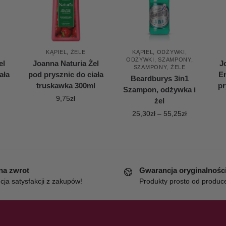
KĄPIEL
,
ŻELE
KĄPIEL
,
ODŻYWKI
,
ODŻYWKI
,
SZAMPONY
,
el
Joanna Naturia Żel
J
SZAMPONY
,
ŻELE
ała
pod prysznic do ciała
E
Beardburys 3in1
truskawka 300ml
pr
Szampon, odżywka i
9,75
zł
żel
25,30
zł
–
55,25
zł
 na zwrot
Gwarancja oryginalnośc
ja satysfakcji z zakupów!
Produkty prosto od produc