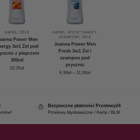
KĄPIEL
,
ŻELE
KĄPIEL
,
MYCIE TWARZY
,
SZAMPONY
,
ŻELE
oanna Power Men
Joanna Power Men
nergy 3w1 Żel pod
Fresh 3w1 Żel i
ysznic z pieprzem
szampon pod
300ml
prysznic
10,25
zł
6,99
zł
–
11,99
zł
i
Bezpieczne płatności Przelewy24
entów!
Przelewy błyskawiczne / Karta / BLIK