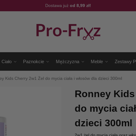
Dostawa już
od 8,99 zł!
Ciało
Paznokcie
Mężczyzna
Meble
Zestawy P
y Kids Cherry 2w1 Żel do mycia ciała i włosów dla dzieci 300ml
Ronney Kids 
do mycia cia
dzieci 300ml
2w1 żel do mycia ciała oraz wło