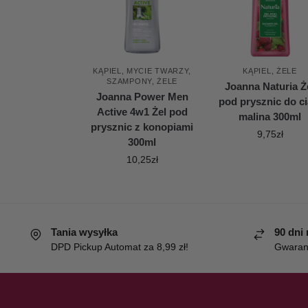
KĄPIEL
,
MYCIE TWARZY
,
KĄPIEL
,
ŻELE
SZAMPONY
,
ŻELE
Joanna Naturia Ż
Joanna Power Men
pod prysznic do ci
Active 4w1 Żel pod
malina 300ml
prysznic z konopiami
9,75
zł
300ml
10,25
zł
Tania wysyłka
90 dni
DPD Pickup Automat za 8,99 zł!
Gwaranc