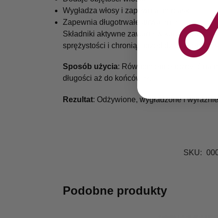
Wygładza włosy i zapewnia im blask
Zapewnia długotrwałe utrwalenie
Składniki aktywne zawarte w kuracji gwarantu
sprężystości i chroniąc przed działaniem wys
Sposób użycia
: Równomiernie rozpylić na 
długości aż do końcówek.
Rezultat
: Odżywione, wygładzone i wyraźnie
SKU:
00
Podobne produkty