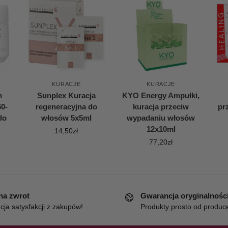
KURACJE
KURACJE
n
Sunplex Kuracja
KYO Energy Ampułki,
60-
regeneracyjna do
kuracja przeciw
pr
do
włosów 5x5ml
wypadaniu włosów
12x10ml
14,50
zł
77,20
zł
 na zwrot
Gwarancja oryginalnośc
ja satysfakcji z zakupów!
Produkty prosto od produc