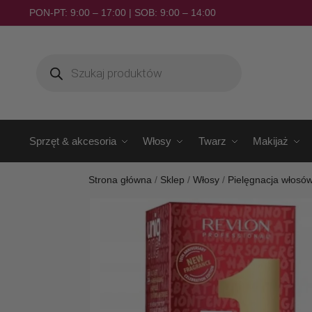
PON-PT: 9:00 – 17:00 | SOB: 9:00 – 14:00
Sprzęt & akcesoria
Włosy
Twarz
Makijaż
Strona główna
/
Sklep
/
Włosy
/
Pielęgnacja włosó