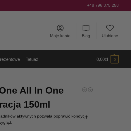
+48 796 375 258
Moje konto
Blog
Ulubione
rezentowe
Tatuaż
0,00
zł
0
One All In One
racja 150ml
adników aktywnych pozwala poprawić kondycję
wygląd.