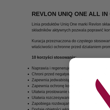
REVLON UNIQ ONE ALL I
Linia produktów Uniq One marki Revlon skła
składników aktywnych pozwala poprawić kon
Kuracja przeznaczona do częstego stosowani
właściwości ochronne przed działaniem pro
10 korzyści stosowania:
Naprawia i regeneruje suche i zniszczone w
Chroni przed negatywnym wpływem wysokiej
Zapewnia jedwabistą gładkość
Zapewnia ochronę koloru dzięki zawartości fi
Ułatwia prostowanie włosów
Ułatwia rozczesywanie
Zapobiega rozdwajaniu się końcówek
Dodaje objętości włosom