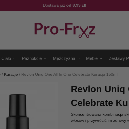
Dostawa już
od 8,99 zł!
Ciało
Paznokcie
Mężczyzna
Meble
Zestawy P
w
/
Kuracje
/
Revlon Uniq One All In One Celebrate Kuracja 150ml
Revlon Uniq 
Celebrate Ku
Skoncentrowana kombinacja skł
włosów i przywrócić im zdrowy 