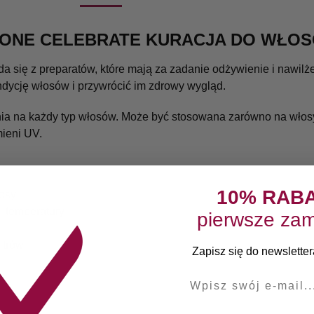
N ONE CELEBRATE KURACJA DO WŁO
da się z preparatów, które mają za zadanie odżywienie i nawi
dycję włosów i przywrócić im zdrowy wygląd.
a na każdy typ włosów. Może być stosowana zarówno na włosy 
mieni UV.
10% RAB
łosy
 temperatury
pierwsze zam
ltrów
Zapisz się do newslettera
E-mail