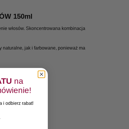
SÓW 150ml
lżenie włosów. Skoncentrowana kombinacja
naturalne, jak i farbowane, ponieważ ma
ATU
na
ówienie!
 i odbierz rabat!