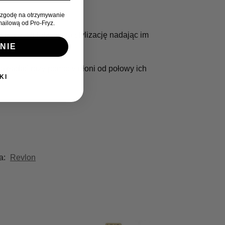
zgodę na otrzymywanie
ailową od Pro-Fryz.
iają ich łatwiejszą stylizację nadając im
NIE
nakładać przy pomocy dłoni od połowy ich
KI
a:
Revlon