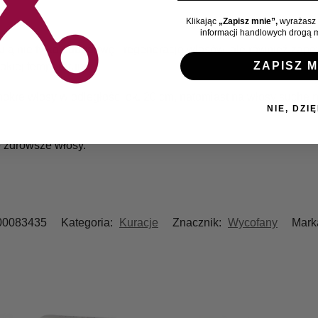
Klikając
„Zapisz mnie”,
wyrażasz 
informacji handlowych drogą m
ją nie tylko odbudowę i regenerację włosów, ale również zapewn
ZAPISZ M
okiej temperatury.
mokre włosy w odległości ok. 20 cm, natomiast na włosy suche 
NIE, DZIĘ
 zdrowsze włosy.
00083435
Kategoria:
Kuracje
Znacznik:
Wycofany
Mark