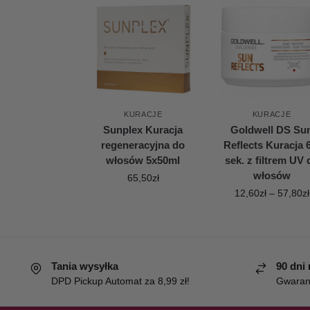
KURACJE
KURACJE
Sunplex Kuracja
Goldwell DS Su
regeneracyjna do
Reflects Kuracja 
włosów 5x50ml
sek. z filtrem UV 
włosów
65,50
zł
12,60
zł
–
57,80
zł
Tania wysyłka
90 dni
DPD Pickup Automat za 8,99 zł!
Gwaranc