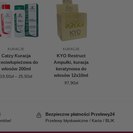
KURACJE
KURACJE
Catzy Kuracja
KYO Restruct
zeciwłupieżowa do
Ampułki, kuracja
włosów 200ml
keratynowa do
włosów 12x10ml
19,50
zł
–
25,50
zł
97,90
zł
i
Bezpieczne płatności Przelewy24
entów!
Przelewy błyskawiczne / Karta / BLIK