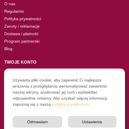
O nas
Regulamin
Polityka prywatności
Zwroty i reklamacje
Dostawa i płatność
Program partnerski
Blog
TWOJE KONTO
Moje konto
Nie pamiętasz hasła?
Używamy pliki cookie, aby zapewnić Ci najlepsze
wrażenia z przeglądania, personalizować zawartość
Twoje zamówienia
naszej witryny, analizować jej ruch i wyświetlać
odpowiednie reklamy. Aby uzyskać więcej informacji,
NASZE SOCIALE
zapoznaj się z naszą
polityką prywatności
.
Facebook
Instagram
Odmawiam
Ustawienia
YouTube