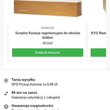
KURACJE
Sunplex Kuracja regeneracyjna do włosów
KYO Restruc
5x50ml
65,50
zł
Dodaj do koszyka
Tania wysyłka
DPD Pickup Automat za 8,99 zł!
90 dni na zwrot
Gwarancja satysfakcji z zakupów!
Gwarancja oryginalności