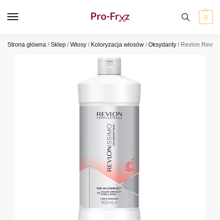
0
Strona główna
/
Sklep
/
Włosy
/
Koloryzacja włosów
/
Oksydanty
/
Revlon Revlon