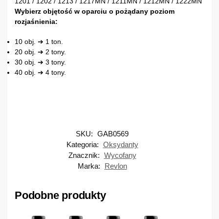
1201 / 1202 / 1213 / 1217MN / 1211MN / 1212MN / 1222MN
Wybierz objętość w oparciu o pożądany poziom
rozjaśnienia:
10 obj. ➔ 1 ton.
20 obj. ➔ 2 tony.
30 obj. ➔ 3 tony.
40 obj. ➔ 4 tony.
SKU:
GAB0569
Kategoria:
Oksydanty
Znacznik:
Wycofany
Marka:
Revlon
Podobne produkty