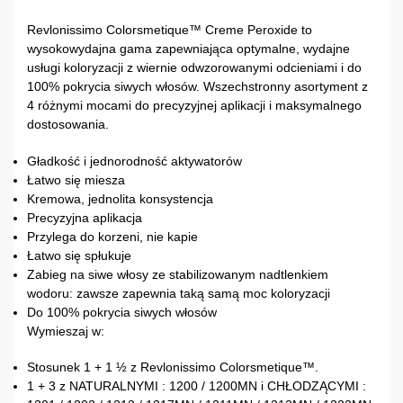
Revlonissimo Colorsmetique™ Creme Peroxide to
wysokowydajna gama zapewniająca optymalne, wydajne
usługi koloryzacji z wiernie odwzorowanymi odcieniami i do
100% pokrycia siwych włosów. Wszechstronny asortyment z
4 różnymi mocami do precyzyjnej aplikacji i maksymalnego
dostosowania.
Gładkość i jednorodność aktywatorów
Łatwo się miesza
Kremowa, jednolita konsystencja
Precyzyjna aplikacja
Przylega do korzeni, nie kapie
Łatwo się spłukuje
Zabieg na siwe włosy ze stabilizowanym nadtlenkiem
wodoru: zawsze zapewnia taką samą moc koloryzacji
Do 100% pokrycia siwych włosów
Wymieszaj w:
Stosunek 1 + 1 ½ z Revlonissimo Colorsmetique™.
1 + 3 z NATURALNYMI : 1200 / 1200MN i CHŁODZĄCYMI :