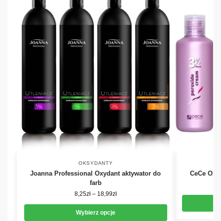
OKSYDANTY
Joanna Professional Oxydant aktywator do
CeCe Oxyd
farb
8,25
zł
–
18,99
zł
Wybierz opcje