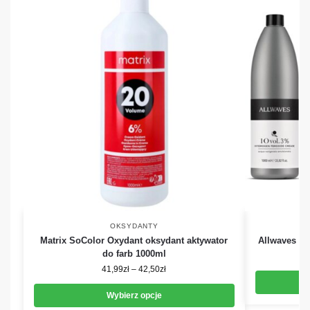
OKSYDANTY
Matrix SoColor Oxydant oksydant aktywator
Allwaves Ox
do farb 1000ml
41,99
zł
–
42,50
zł
Wybierz opcje