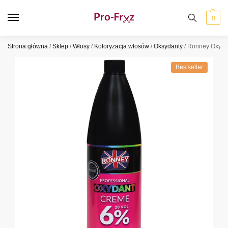
0
Strona główna
/
Sklep
/
Włosy
/
Koloryzacja włosów
/
Oksydanty
/
Ronney Oxydan
Bestseller