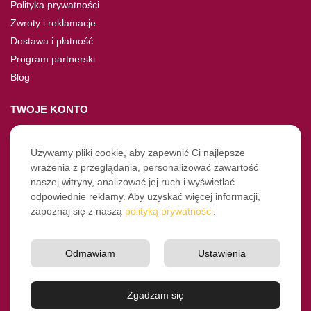
Polityka prywatności
Zwroty i reklamacje
Dostawa i płatność
Program partnerski
Blog
TWOJE KONTO
Moje konto
Nie pamiętasz hasła?
Używamy pliki cookie, aby zapewnić Ci najlepsze
wrażenia z przeglądania, personalizować zawartość
Twoje zamówienia
naszej witryny, analizować jej ruch i wyświetlać
odpowiednie reklamy. Aby uzyskać więcej informacji,
NASZE SOCIALE
zapoznaj się z naszą
polityką prywatności
.
Facebook
Instagram
Odmawiam
Ustawienia
YouTube
© Pro-Fryz.pl 2021-2026
Zgadzam się