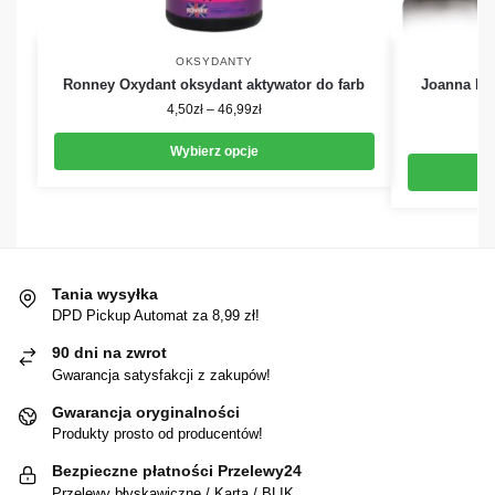
OKSYDANTY
Ronney Oxydant oksydant aktywator do farb
Joanna Pro
4,50
zł
–
46,99
zł
Wybierz opcje
Tania wysyłka
DPD Pickup Automat za 8,99 zł!
90 dni na zwrot
Gwarancja satysfakcji z zakupów!
Gwarancja oryginalności
Produkty prosto od producentów!
Bezpieczne płatności Przelewy24
Przelewy błyskawiczne / Karta / BLIK