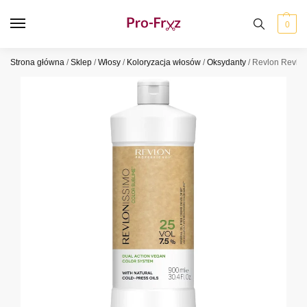
0
Strona główna
/
Sklep
/
Włosy
/
Koloryzacja włosów
/
Oksydanty
/
Revlon Revlon