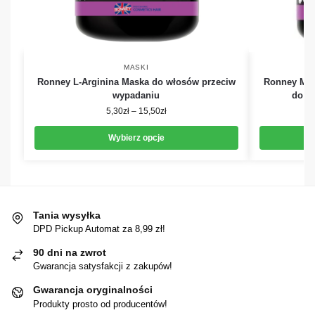
MASKI
Ronney L-Arginina Maska do włosów przeciw
Ronney Mac
wypadaniu
do w
5,30
zł
–
15,50
zł
Wybierz opcje
Tania wysyłka
DPD Pickup Automat za 8,99 zł!
90 dni na zwrot
Gwarancja satysfakcji z zakupów!
Gwarancja oryginalności
Produkty prosto od producentów!