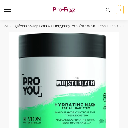
0
Strona główna
/
Sklep
/
Włosy
/
Pielęgnacja włosów
/
Maski
/
Revlon Pro You Hy