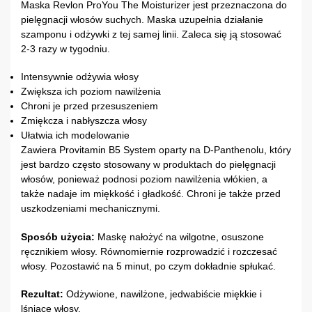
Maska Revlon ProYou The Moisturizer jest przeznaczona do
pielęgnacji włosów suchych. Maska uzupełnia działanie
szamponu i odżywki z tej samej linii. Zaleca się ją stosować
2-3 razy w tygodniu.
Intensywnie odżywia włosy
Zwiększa ich poziom nawilżenia
Chroni je przed przesuszeniem
Zmiękcza i nabłyszcza włosy
Ułatwia ich modelowanie
Zawiera Provitamin B5 System oparty na D-Panthenolu, który
jest bardzo często stosowany w produktach do pielęgnacji
włosów, ponieważ podnosi poziom nawilżenia włókien, a
także nadaje im miękkość i gładkość. Chroni je także przed
uszkodzeniami mechanicznymi.
Sposób użycia:
Maskę nałożyć na wilgotne, osuszone
ręcznikiem włosy. Równomiernie rozprowadzić i rozczesać
włosy. Pozostawić na 5 minut, po czym dokładnie spłukać.
Rezultat:
Odżywione, nawilżone, jedwabiście miękkie i
lśniące włosy.