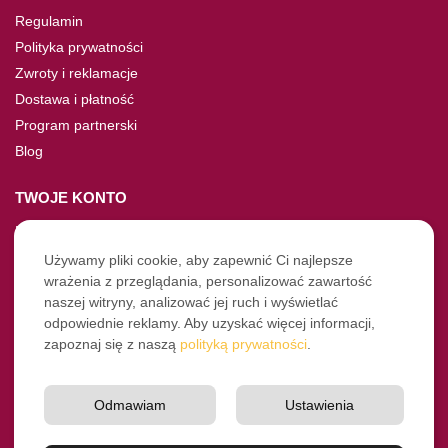
Regulamin
Polityka prywatności
Zwroty i reklamacje
Dostawa i płatność
Program partnerski
Blog
TWOJE KONTO
Moje konto
Nie pamiętasz hasła?
Używamy pliki cookie, aby zapewnić Ci najlepsze
wrażenia z przeglądania, personalizować zawartość
Twoje zamówienia
naszej witryny, analizować jej ruch i wyświetlać
odpowiednie reklamy. Aby uzyskać więcej informacji,
NASZE SOCIALE
zapoznaj się z naszą
polityką prywatności
.
Facebook
Instagram
Odmawiam
Ustawienia
YouTube