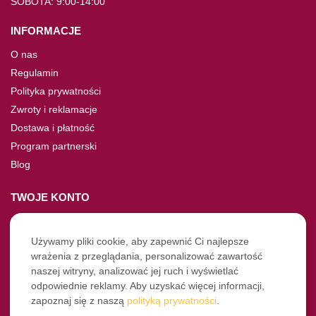
SOBOTA: 9:00-14:00
INFORMACJE
O nas
Regulamin
Polityka prywatności
Zwroty i reklamacje
Dostawa i płatność
Program partnerski
Blog
TWOJE KONTO
Moje konto
Nie pamiętasz hasła?
Używamy pliki cookie, aby zapewnić Ci najlepsze
wrażenia z przeglądania, personalizować zawartość
Twoje zamówienia
naszej witryny, analizować jej ruch i wyświetlać
odpowiednie reklamy. Aby uzyskać więcej informacji,
NASZE SOCIALE
zapoznaj się z naszą
polityką prywatności
.
Facebook