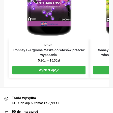
MASKI
Ronney L-Arginina Maska do włosów przeciw
Ronney Mu
wypadaniu
włosów
5,30
zł
–
15,50
zł
Wybierz opcje
Tania wysyłka
DPD Pickup Automat za 8,99 zł!
90 dni na zwrot