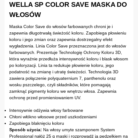
WELLA SP COLOR SAVE MASKA DO
WŁOSÓW
Maska Color Save do włosów farbowanych chroni je i
zapewnia długotrwałą świeżość koloru. Zapobiega płowieniu
koloru i jego zmian oraz zapewnia dostrzegalny efekt
wygładzenia. Linia Color Save przeznaczona jest do włosów
farbowanych. Prezentuje Technologię Ochrony Koloru 3D,
która wyraźnie przedłuża intensywność koloru i blask włosom
po koloryzacji. Linia ta redukuje płowienie koloru, jego
podatność na zmianę i utratę świeżości. Technologia 3D
zawiera połączenie polyquaternium 7, panthenolu oraz
wosku pszczelego, czyli składników, które pomagają
zamknąć pigmenty koloru we wnętrzu włosa. Zapewnia
ochronę przed promieniowaniem UV.
Intensywnie odżywia włosy farbowane
Chłoni włókno włosowe przed uszkodzeniami
Zapobiega blaknięciu koloru
Sposób użycia:
Na włosy umyte szamponem System
Professional nałóż 25 g maski i rozprowadź ją pędzelkiem na