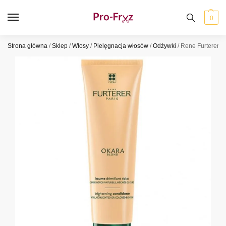
0
Strona główna
/
Sklep
/
Włosy
/
Pielęgnacja włosów
/
Odżywki
/
Rene Furterer O