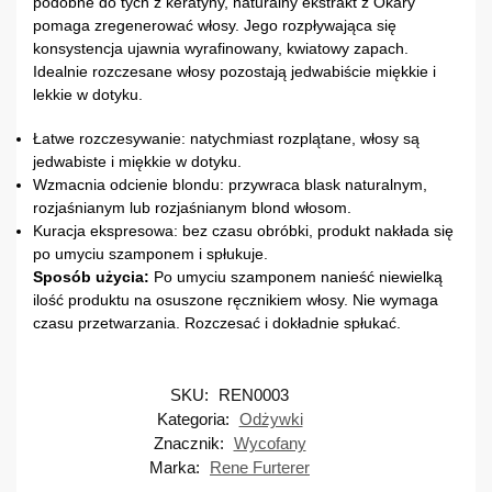
podobne do tych z keratyny, naturalny ekstrakt z Okary
pomaga zregenerować włosy. Jego rozpływająca się
konsystencja ujawnia wyrafinowany, kwiatowy zapach.
Idealnie rozczesane włosy pozostają jedwabiście miękkie i
lekkie w dotyku.
Łatwe rozczesywanie: natychmiast rozplątane, włosy są
jedwabiste i miękkie w dotyku.
Wzmacnia odcienie blondu: przywraca blask naturalnym,
rozjaśnianym lub rozjaśnianym blond włosom.
Kuracja ekspresowa: bez czasu obróbki, produkt nakłada się
po umyciu szamponem i spłukuje.
Sposób użycia:
Po umyciu szamponem nanieść niewielką
ilość produktu na osuszone ręcznikiem włosy. Nie wymaga
czasu przetwarzania. Rozczesać i dokładnie spłukać.
SKU:
REN0003
Kategoria:
Odżywki
Znacznik:
Wycofany
Marka:
Rene Furterer