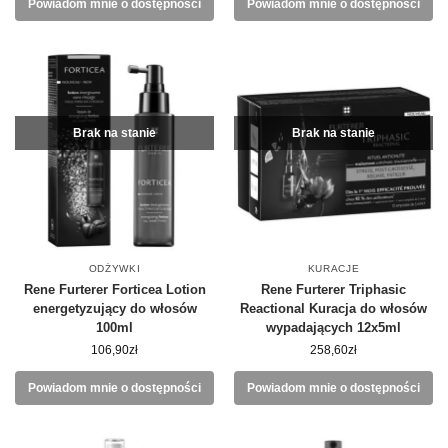
Powiadom mnie o dostępności
Powiadom mnie o dostępności
Brak na stanie
Brak na stanie
ODŻYWKI
KURACJE
Rene Furterer Forticea Lotion
Rene Furterer Triphasic
energetyzujący do włosów
Reactional Kuracja do włosów
100ml
wypadających 12x5ml
106,90
zł
258,60
zł
Powiadom mnie o dostępności
Powiadom mnie o dostępności