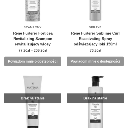
SZAMPONY
SPRAYE
Rene Furterer Forticea
Rene Furterer Sublime Curl
Revitalizing Szampon
Reactivating Spray
rewitalizujący włosy
odświeżający loki 150ml
77,20
zł
–
209,30
zł
76,20
zł
Powiadom mnie o dostępności
Powiadom mnie o dostępności
Brak na stanie
Brak na stanie