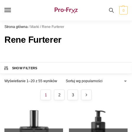
0
Strona główna
/
Marki
/
Rene Furterer
Rene Furterer
SHOW FILTERS
Wyświetlanie 1–20 z 55 wyników
1
2
3