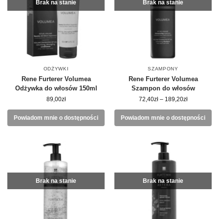
Brak na stanie
Brak na stanie
ODŻYWKI
SZAMPONY
Rene Furterer Volumea
Rene Furterer Volumea
Odżywka do włosów 150ml
Szampon do włosów
89,00
zł
72,40
zł
–
189,20
zł
Powiadom mnie o dostępności
Powiadom mnie o dostępności
Brak na stanie
Brak na stanie