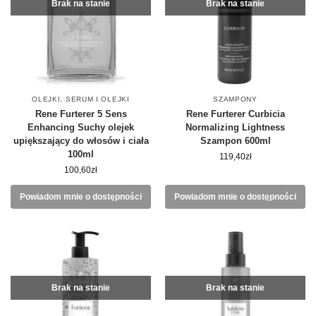
Brak na stanie
Brak na stanie
OLEJKI
,
SERUM I OLEJKI
SZAMPONY
Rene Furterer 5 Sens
Rene Furterer Curbicia
Enhancing Suchy olejek
Normalizing Lightness
upiększający do włosów i ciała
Szampon 600ml
100ml
119,40
zł
100,60
zł
Powiadom mnie o dostępności
Powiadom mnie o dostępności
Brak na stanie
Brak na stanie