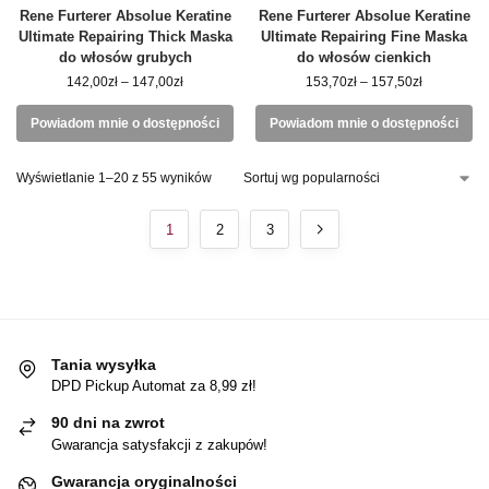
Rene Furterer Absolue Keratine
Rene Furterer Absolue Keratine
Ultimate Repairing Thick Maska
Ultimate Repairing Fine Maska
do włosów grubych
do włosów cienkich
142,00
zł
–
147,00
zł
153,70
zł
–
157,50
zł
Powiadom mnie o dostępności
Powiadom mnie o dostępności
Wyświetlanie 1–20 z 55 wyników
1
2
3
Tania wysyłka
DPD Pickup Automat za 8,99 zł!
90 dni na zwrot
Gwarancja satysfakcji z zakupów!
Gwarancja oryginalności