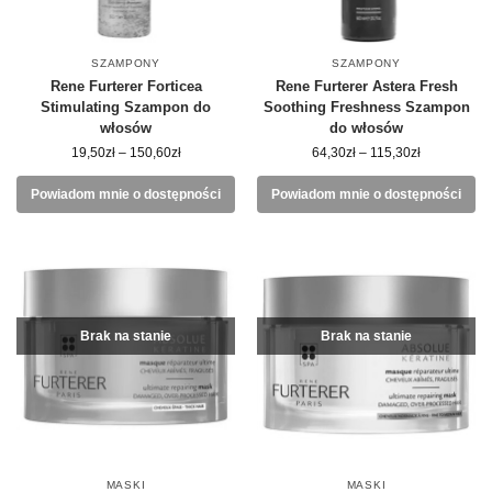
SZAMPONY
SZAMPONY
Rene Furterer Forticea
Rene Furterer Astera Fresh
Stimulating Szampon do
Soothing Freshness Szampon
włosów
do włosów
19,50
zł
–
150,60
zł
64,30
zł
–
115,30
zł
Powiadom mnie o dostępności
Powiadom mnie o dostępności
Brak na stanie
Brak na stanie
MASKI
MASKI