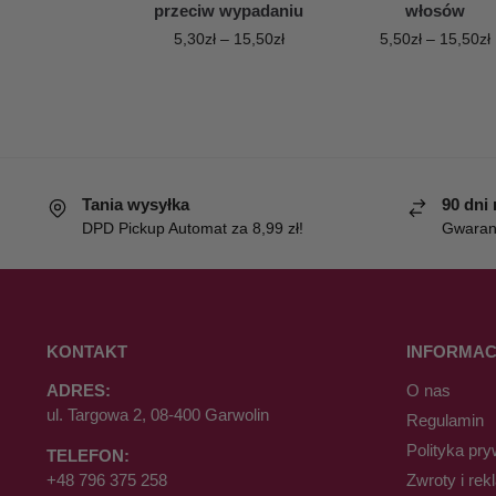
przeciw wypadaniu
włosów
5,30
zł
–
15,50
zł
5,50
zł
–
15,50
zł
Tania wysyłka
90 dni
DPD Pickup Automat za 8,99 zł!
Gwaranc
KONTAKT
INFORMAC
ADRES:
O nas
ul. Targowa 2, 08-400 Garwolin
Regulamin
Polityka pry
TELEFON:
+48 796 375 258
Zwroty i rek