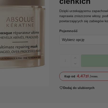
cienkich
Dzięki urzekającemu zapachowi,
naprawia zniszczone włosy, po
powtarzających się zabiegów k
Pojemność
4,47
zł
Kup od
/mies.
Dodaj do ulubionych