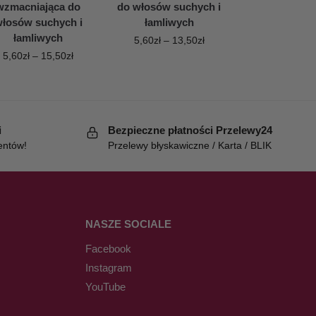
wzmacniająca do
do włosów suchych i
łosów suchych i
łamliwych
łamliwych
5,60
zł
–
13,50
zł
5,60
zł
–
15,50
zł
i
Bezpieczne płatności Przelewy24
entów!
Przelewy błyskawiczne / Karta / BLIK
NASZE SOCIALE
Facebook
Instagram
YouTube