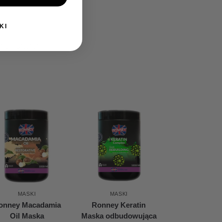
KI
ne Furterer
MASKI
MASKI
onney Macadamia
Ronney Keratin
Oil Maska
Maska odbudowująca