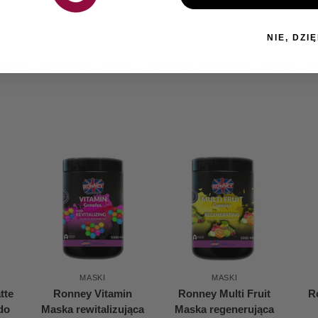
NIE, DZIĘ
0639
Kategoria:
Maski
Znacznik:
Wycofany
Marka:
Re
MASKI
MASKI
tte
Ronney Vitamin
Ronney Multi Fruit
R
do
Maska rewitalizująca
Maska regenerująca