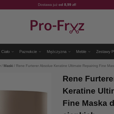
Dostawa już
od 8,99 zł!
Ciało
Paznokcie
Mężczyzna
Meble
Zestawy P
w
/
Maski
/
Rene Furterer Absolue Keratine Ultimate Repairing Fine Ma
Rene Furtere
Keratine Ult
Fine Maska 