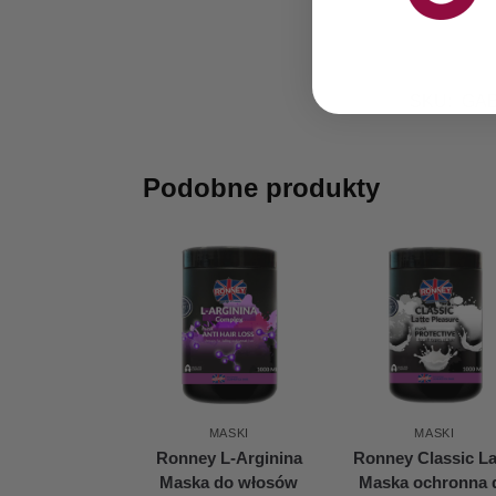
SKU:
GAB
Podobne produkty
MASKI
MASKI
Ronney L-Arginina
Ronney Classic La
Maska do włosów
Maska ochronna 