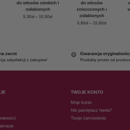
do włosów cienkich i
do włosów
osłabionych
zniszczonych i
w
osłabionych
5,30
zł
–
15,50
zł
5,60
zł
–
15,50
zł
 na zwrot
Gwarancja oryginalnośc
ja satysfakcji z zakupów!
Produkty prosto od produc
JE
TWOJE KONTO
Moje konto
Nie pamiętasz hasła?
watności
Twoje zamówienia
lamacje