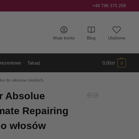
+48 796 375 258
Moje konto
Blog
Ulubione
rezentowe
Tatuaż
0,00
zł
0
ska do włosów cienkich
r Absolue
imate Repairing
do włosów