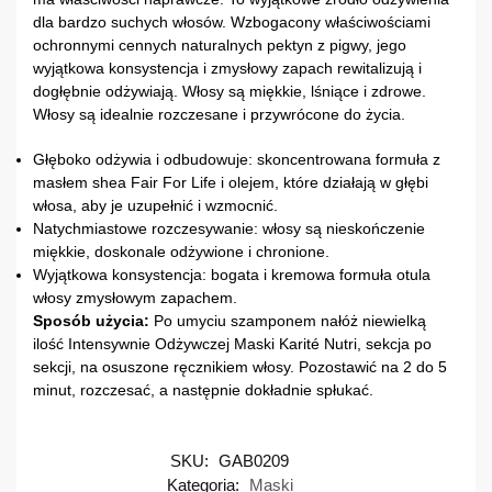
dla bardzo suchych włosów. Wzbogacony właściwościami
ochronnymi cennych naturalnych pektyn z pigwy, jego
wyjątkowa konsystencja i zmysłowy zapach rewitalizują i
dogłębnie odżywiają. Włosy są miękkie, lśniące i zdrowe.
Włosy są idealnie rozczesane i przywrócone do życia.
Głęboko odżywia i odbudowuje: skoncentrowana formuła z
masłem shea Fair For Life i olejem, które działają w głębi
włosa, aby je uzupełnić i wzmocnić.
Natychmiastowe rozczesywanie: włosy są nieskończenie
miękkie, doskonale odżywione i chronione.
Wyjątkowa konsystencja: bogata i kremowa formuła otula
włosy zmysłowym zapachem.
Sposób użycia:
Po umyciu szamponem nałóż niewielką
ilość Intensywnie Odżywczej Maski Karité Nutri, sekcja po
sekcji, na osuszone ręcznikiem włosy. Pozostawić na 2 do 5
minut, rozczesać, a następnie dokładnie spłukać.
SKU:
GAB0209
Kategoria:
Maski