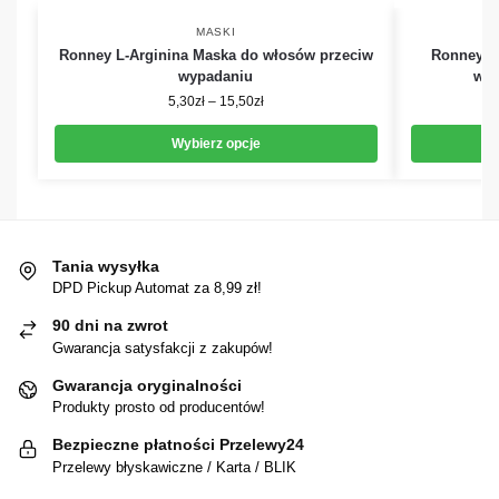
MASKI
Ronney L-Arginina Maska do włosów przeciw
Ronney K
wypadaniu
wło
5,30
zł
–
15,50
zł
Wybierz opcje
Tania wysyłka
DPD Pickup Automat za 8,99 zł!
90 dni na zwrot
Gwarancja satysfakcji z zakupów!
Gwarancja oryginalności
Produkty prosto od producentów!
Bezpieczne płatności Przelewy24
Przelewy błyskawiczne / Karta / BLIK