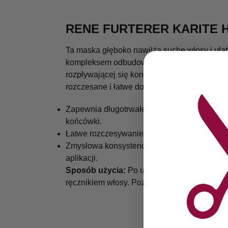
RENE FURTERER KARITE 
Ta maska ​​głęboko nawilża suche włosy i uł
kompleksem odbudowującym. Warstwa hydrolip
rozpływającej się konsystencji i delikatnem
rozczesane i łatwe do ułożenia włosy pozosta
Zapewnia długotrwałe nawilżenie i naprawę: 
końcówki.
Łatwe rozczesywanie i stylizacja: natychmiast
Zmysłowa konsystencja z ekspresowym czasem
aplikacji.
Sposób użycia:
Po umyciu szamponem nałóż
ręcznikiem włosy. Pozostawić na 2 do 5 minu