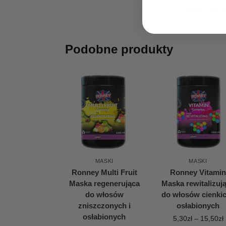
SKU:
REN
Podobne produkty
MASKI
MASKI
Ronney Multi Fruit
Ronney Vitami
Maska regenerująca
Maska rewitalizuj
do włosów
do włosów cienkic
zniszczonych i
osłabionych
osłabionych
5,30
zł
–
15,50
zł