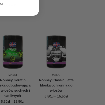
KI
ne Furterer
MASKI
MASKI
Ronney Keratin
Ronney Classic Latte
ska odbudowująca
Maska ochronna do
 włosów suchych i
włosów
łamliwych
5,50
zł
–
15,50
zł
5,60
zł
–
13,50
zł