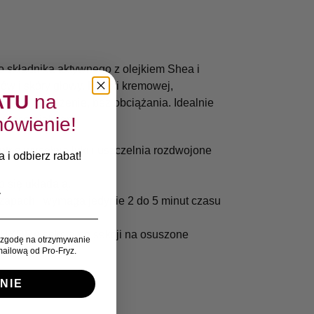
o składnika aktywnego z olejkiem Shea i
w i skóry głowy. Dzięki kremowej,
ATU
na
rwałe nawilżenie, bez obciążania. Idealnie
ówienie!
niujące pięknem.
trio wypełnia luki i uszczelnia rozdwojone
 i odbierz rabat!
o się układają.
zapach i wymaga jedynie 2 do 5 minut czasu
 HYDRA sekcja po sekcji na osuszone
zgodę na otrzymywanie
ailową od Pro-Fryz.
NIE