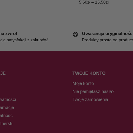
5,60
zł
–
15,50
zł
 na zwrot
Gwarancja oryginalnośc
ja satysfakcji z zakupów!
Produkty prosto od produc
JE
TWOJE KONTO
Moje konto
Nie pamiętasz hasła?
watności
Twoje zamówienia
lamacje
łatność
tnerski