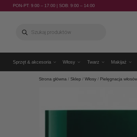
PON-PT: 9:00 – 17:00 | SOB: 9:00 – 14:00
Sprzęt & akcesoria
Włosy
Twarz
Makijaż
Strona główna
/
Sklep
/
Włosy
/
Pielęgnacja włosó