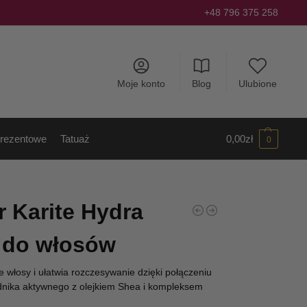
+48 796 375 258
Moje konto
Blog
Ulubione
rezentowe
Tatuaż
0,00
zł
0
r Karite Hydra
 do włosów
e włosy i ułatwia rozczesywanie dzięki połączeniu
dnika aktywnego z olejkiem Shea i kompleksem