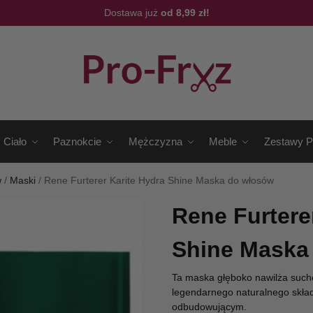
Dostawa już
od 8,99 zł!
Ciało
Paznokcie
Mężczyzna
Meble
Zestawy P
w
/
Maski
/
Rene Furterer Karite Hydra Shine Maska do włosów
Rene Furtere
Shine Maska
Ta maska ​​głęboko nawilża such
legendarnego naturalnego skła
odbudowującym.