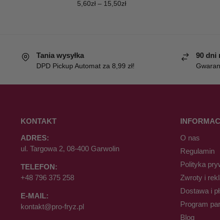
5,60
zł
–
15,50
zł
Tania wysyłka
90 dni
DPD Pickup Automat za 8,99 zł!
Gwaranc
KONTAKT
INFORMAC
ADRES:
O nas
ul. Targowa 2, 08-400 Garwolin
Regulamin
Polityka pry
TELEFON:
+48 796 375 258
Zwroty i rek
Dostawa i p
E-MAIL:
Program par
kontakt@pro-fryz.pl
Blog