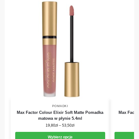
POMADKI
Max Factor Colour Elixir Soft Matte Pomadka
Max Factor
matowa w płynie 5.4ml
19,80
zł
–
53,50
zł
Wybierz opcje