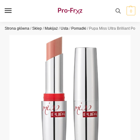
0
Strona główna
/
Sklep
/
Makijaż
/
Usta
/
Pomadki
/
Pupa Miss Ultra Brilliant Pom