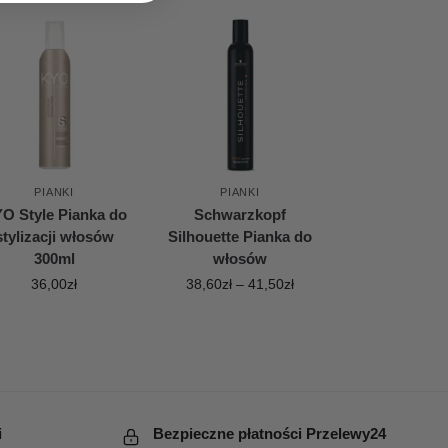
PIANKI
PIANKI
O Style Pianka do
Schwarzkopf
stylizacji włosów
Silhouette Pianka do
300ml
włosów
36,00
zł
38,60
zł
–
41,50
zł
i
Bezpieczne płatności Przelewy24