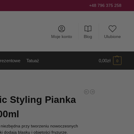
+48 796 375 258
Moje konto
Blog
Ulubione
rezentowe
Tatuaż
0,00
zł
0
ic Styling Pianka
00ml
 niezbędna przy tworzeniu nowoczesnych
ki dodają blasku i objętości fryzurze.