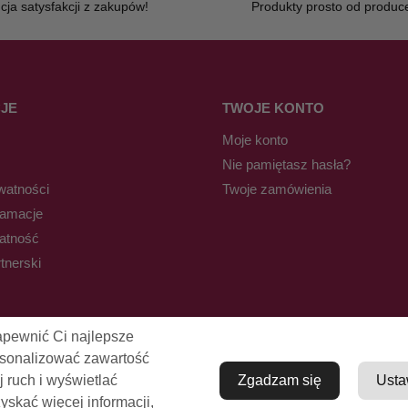
ja satysfakcji z zakupów!
Produkty prosto od produc
JE
TWOJE KONTO
Moje konto
Nie pamiętasz hasła?
watności
Twoje zamówienia
lamacje
łatność
tnerski
apewnić Ci najlepsze
rsonalizować zawartość
j ruch i wyświetlać
Zgadzam się
Usta
skać więcej informacji,
© Pro-Fryz.pl 2021-2026