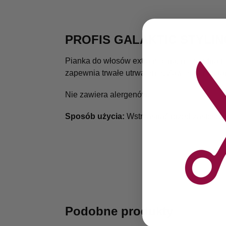
PROFIS GALAKTIC STYLI
Pianka do włosów extra mocna, niezbędna prz
zapewnia trwałe utrwalenie. Zawiera prowita
Nie zawiera alergenów.
Sposób użycia:
Wstrząsnąć przed zastosowa
Podobne produkty