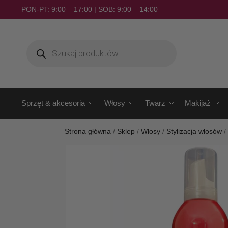
PON-PT: 9:00 – 17:00 | SOB: 9:00 – 14:00
Sprzęt & akcesoria
Włosy
Twarz
Makijaż
Strona główna
/
Sklep
/
Włosy
/
Stylizacja włosów