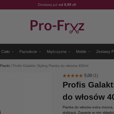
Dostawa już
od 8,99 zł!
Ciało
Paznokcie
Mężczyzna
Meble
Zestawy P
/
Pianki
/
Profis Galaktic Styling Pianka do włosów 400ml
Profis Galakt
do włosów 4
Pianka do włosów extra mocna,
stylizacji. Zawarte w nim składni