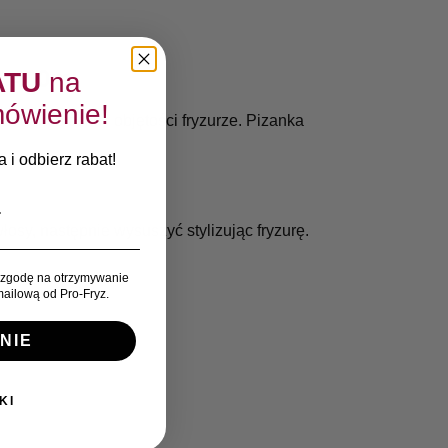
 400ml
ATU
na
ówienie!
odają blasku i objętości fryzurze. Pizanka
 i odbierz rabat!
sy, następnie wysuszyć stylizując fryzurę.
zgodę na otrzymywanie
ailową od Pro-Fryz.
NIE
KI