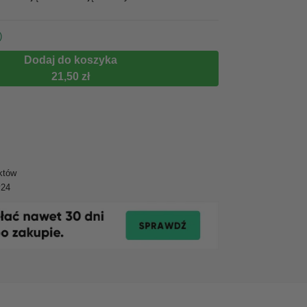
)
Dodaj do koszyka
21,50 zł
któw
y24