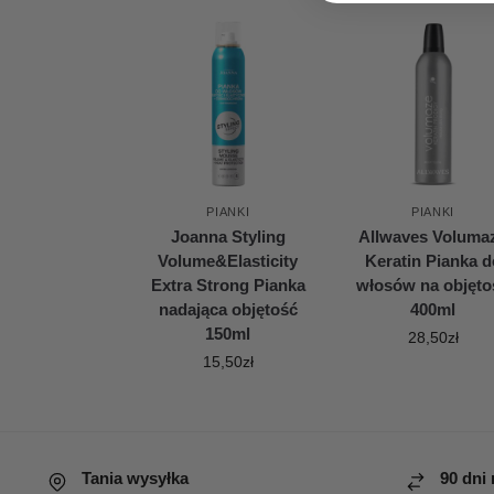
PIANKI
PIANKI
Joanna Styling
Allwaves Voluma
Volume&Elasticity
Keratin Pianka d
Extra Strong Pianka
włosów na objęto
nadająca objętość
400ml
150ml
28,50
zł
15,50
zł
Tania wysyłka
90 dni