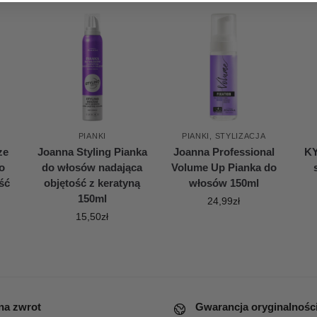
PIANKI
PIANKI
,
STYLIZACJA
ze
Joanna Styling Pianka
Joanna Professional
KY
o
do włosów nadająca
Volume Up Pianka do
ść
objętość z keratyną
włosów 150ml
150ml
24,99
zł
15,50
zł
 na zwrot
Gwarancja oryginalnośc