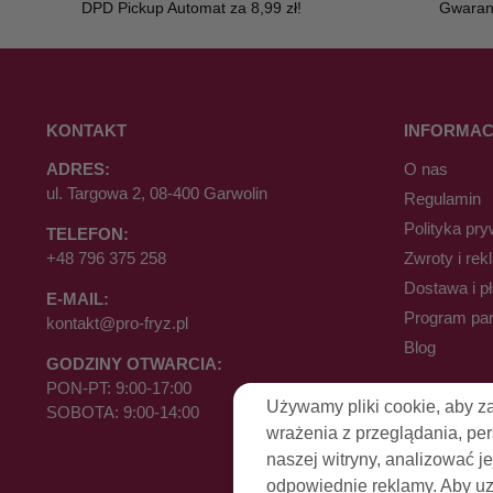
DPD Pickup Automat za 8,99 zł!
Gwaranc
KONTAKT
INFORMAC
ADRES:
O nas
ul. Targowa 2, 08-400 Garwolin
Regulamin
Polityka pry
TELEFON:
+48 796 375 258
Zwroty i rek
Dostawa i p
E-MAIL:
Program par
kontakt@pro-fryz.pl
Blog
GODZINY OTWARCIA:
PON-PT: 9:00-17:00
Używamy pliki cookie, aby z
SOBOTA: 9:00-14:00
wrażenia z przeglądania, pe
naszej witryny, analizować je
odpowiednie reklamy. Aby uzy