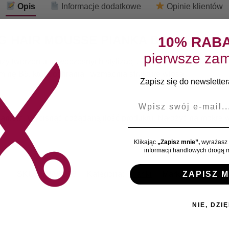
Opis
Informacje dodatkowe
Opinie klientów
NG HAIR MOUSSE PIANKA DO WŁOSÓW
10% RAB
pierwsze zam
y tworzeniu nowoczesnych stylizacji. Zawarte w nim składniki d
minę B5, która ochrania i wzmacnia strukturę włosa.
Zapisz się do newslettera
E-mail
niem. Wycisnąć pożądaną ilość produktu. Nałożyć na mokre wło
Klikając
„Zapisz mnie”,
wyrażasz 
informacji handlowych drogą m
SKU:
TW05968
Kategoria:
Pianki
Marka:
Profis
ZAPISZ M
NIE, DZIĘ