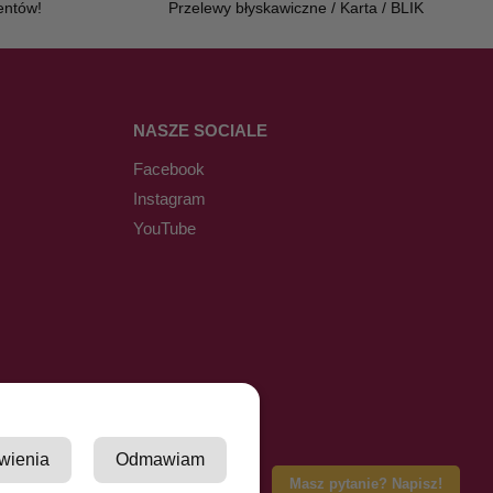
entów!
Przelewy błyskawiczne / Karta / BLIK
NASZE SOCIALE
Facebook
Instagram
YouTube
wienia
Odmawiam
Masz pytanie? Napisz!