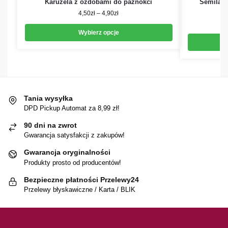
Karuzela z ozdobami do paznokci
Semilac
4,50
zł
–
4,90
zł
Wybierz opcje
Tania wysyłka
DPD Pickup Automat za 8,99 zł!
90 dni na zwrot
Gwarancja satysfakcji z zakupów!
Gwarancja oryginalności
Produkty prosto od producentów!
Bezpieczne płatności Przelewy24
Przelewy błyskawiczne / Karta / BLIK