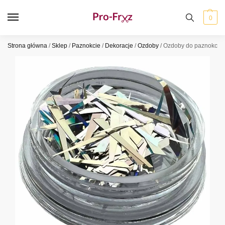
0
Strona główna
/
Sklep
/
Paznokcie
/
Dekoracje
/
Ozdoby
/
Ozdoby do paznokci A