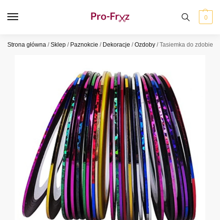
0
Strona główna
/
Sklep
/
Paznokcie
/
Dekoracje
/
Ozdoby
/
Tasiemka do zdobień