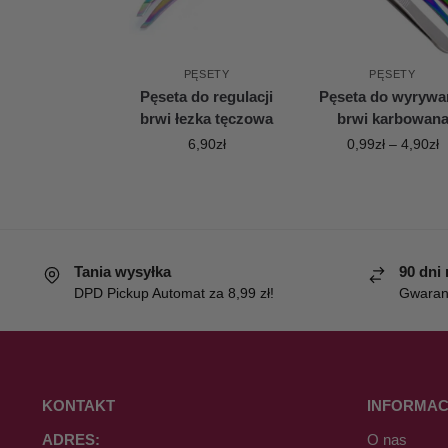
PĘSETY
PĘSETY
Pęseta do regulacji
Pęseta do wyrywa
brwi łezka tęczowa
brwi karbowan
6,90
zł
0,99
zł
–
4,90
zł
Tania wysyłka
90 dni
DPD Pickup Automat za 8,99 zł!
Gwaranc
KONTAKT
INFORMAC
ADRES:
O nas