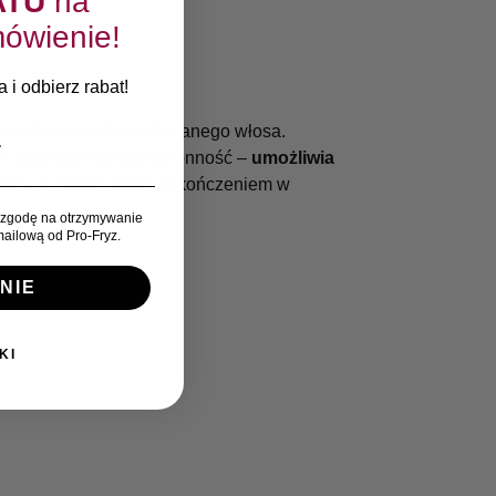
ATU
na
ówienie!
 i odbierz rabat!
emu dotrzesz do niechcianego włosa.
trze zapewnia wszechstronność –
umożliwia
ęsety, z metalicznym wykończeniem w
zgodę na otrzymywanie
ailową od Pro-Fryz.
NIE
KI