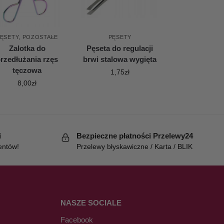
ĘSETY
,
POZOSTAŁE
PĘSETY
Zalotka do
Pęseta do regulacji
rzedłużania rzęs
brwi stalowa wygięta
tęczowa
1,75
zł
8,00
zł
i
Bezpieczne płatności Przelewy24
entów!
Przelewy błyskawiczne / Karta / BLIK
NASZE SOCIALE
Facebook