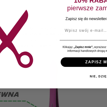
10% RAB
pierwsze zam
Zapisz się do newslettera
E-mail
arzędzie jest
bardzo precyzyjne
– przy jego użyciu bez probl
ą
wygodne i precyzyjne manewrowanie
, a skośnie ścięte os
ych włosków
i precyzyjne modelowanie brwi. Stylowy design p
ki i niepowtarzalny charakter
.
Klikając
„Zapisz mnie”,
wyrażasz 
informacji handlowych drogą m
ZAPISZ M
NIE, DZIĘ