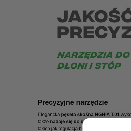
Precyzyjne narzędzie
Elegancka
pęseta skośna NGHIA T.01
wykon
także
nadaje się do dezynfekcji oraz steryl
takich jak regulacja brwi. Usuwanie niechci