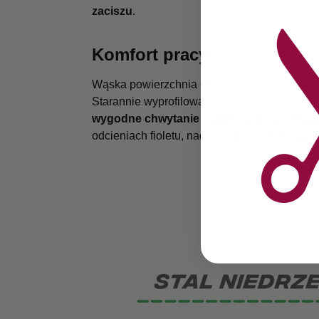
zaciszu
.
Komfort pracy
Wąska powierzchnia chwytania sprawia, że n
Starannie wyprofilowane ramiona gwarantuj
wygodne chwytanie nawet najdrobniejsz
odcieniach fioletu, nadaje narzędziu
eleganc