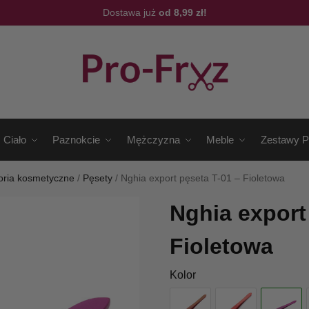
Dostawa już
od 8,99 zł!
Ciało
Paznokcie
Mężczyzna
Meble
Zestawy P
oria kosmetyczne
/
Pęsety
/
Nghia export pęseta T-01 – Fioletowa
Nghia export
Fioletowa
Kolor