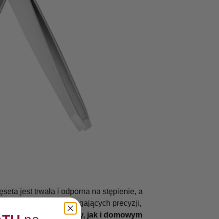
seta jest trwała i odporna na stępienie, a
w kosmetycznych wymagających precyzji,
równo w salonie urody, jak i domowym