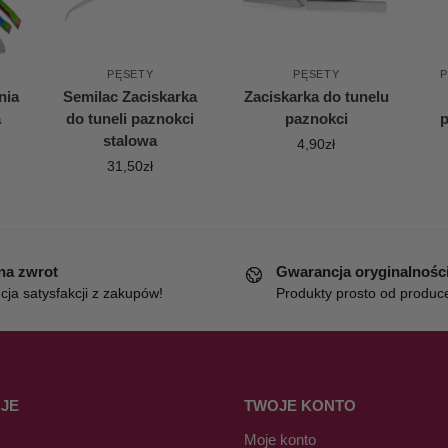
PĘSETY
PĘSETY
P
nia
Semilac Zaciskarka
Zaciskarka do tunelu
a
do tuneli paznokci
paznokci
p
stalowa
4,90
zł
31,50
zł
 na zwrot
Gwarancja oryginalnośc
ja satysfakcji z zakupów!
Produkty prosto od produc
JE
TWOJE KONTO
Moje konto