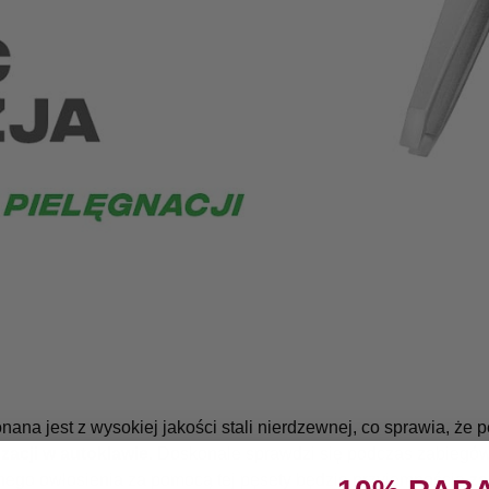
ana jest z wysokiej jakości stali nierdzewnej, co sprawia, że pę
izacji w autoklawie
. Doskonale sprawdzi się podczas zabiegó
anego owłosienia za pomocą tej pęsety będzie przyjemnością
za