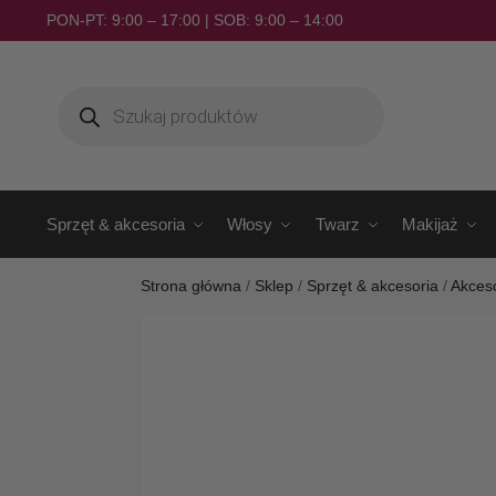
PON-PT: 9:00 – 17:00 | SOB: 9:00 – 14:00
Sprzęt & akcesoria
Włosy
Twarz
Makijaż
Strona główna
/
Sklep
/
Sprzęt & akcesoria
/
Akces