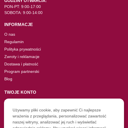
GODZINY OTWARCIA:
PON-PT: 9:00-17:00
SOBOTA: 9:00-14:00
INFORMACJE
O nas
Regulamin
Polityka prywatności
Zwroty i reklamacje
Dostawa i płatność
Program partnerski
Blog
TWOJE KONTO
Moje konto
Nie pamiętasz hasła?
Używamy pliki cookie, aby zapewnić Ci najlepsze
wrażenia z przeglądania, personalizować zawartość
Twoje zamówienia
naszej witryny, analizować jej ruch i wyświetlać