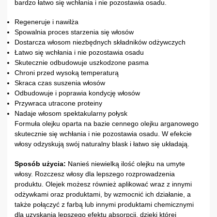
bardzo łatwo się wchłania i nie pozostawia osadu.
Regeneruje i nawilża
Spowalnia proces starzenia się włosów
Dostarcza włosom niezbędnych składników odżywczych
Łatwo się wchłania i nie pozostawia osadu
Skutecznie odbudowuje uszkodzone pasma
Chroni przed wysoką temperaturą
Skraca czas suszenia włosów
Odbudowuje i poprawia kondycję włosów
Przywraca utracone proteiny
Nadaje włosom spektakularny połysk
Formuła olejku oparta na bazie cennego olejku arganowego
skutecznie się wchłania i nie pozostawia osadu. W efekcie
włosy odzyskują swój naturalny blask i łatwo się układają.
Sposób użycia:
Nanieś niewielką ilość olejku na umyte
włosy. Rozczesz włosy dla lepszego rozprowadzenia
produktu. Olejek możesz również aplikować wraz z innymi
odżywkami oraz produktami, by wzmocnić ich działanie, a
także połączyć z farbą lub innymi produktami chemicznymi
dla uzyskania lepszego efektu absorpcji, dzięki której