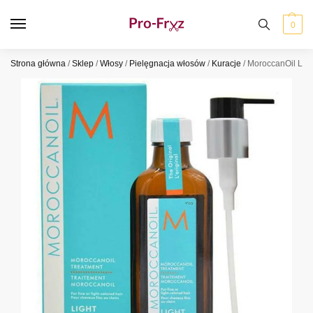
0
Strona główna
/
Sklep
/
Włosy
/
Pielęgnacja włosów
/
Kuracje
/
MoroccanOil Ligh