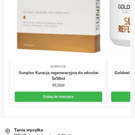
KURACJE
Sunplex Kuracja regeneracyjna do włosów
Goldwell D
5x50ml
65,50
zł
Dodaj do koszyka
Tania wysyłka