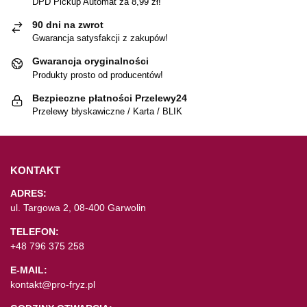
DPD Pickup Automat za 8,99 zł!
90 dni na zwrot
Gwarancja satysfakcji z zakupów!
Gwarancja oryginalności
Produkty prosto od producentów!
Bezpieczne płatności Przelewy24
Przelewy błyskawiczne / Karta / BLIK
KONTAKT
ADRES:
ul. Targowa 2, 08-400 Garwolin
TELEFON:
+48 796 375 258
E-MAIL:
kontakt@pro-fryz.pl