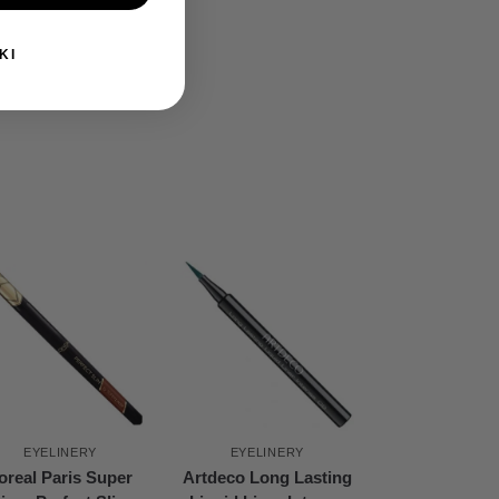
KI
EYELINERY
EYELINERY
oreal Paris Super
Artdeco Long Lasting