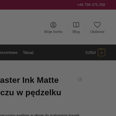
+48 796 375 258
Moje konto
Blog
Ulubione
rezentowe
Tatuaż
0,00
zł
0
aster Ink Matte
oczu w pędzelku
precyzyjny eyeliner w płynie do malowania kresek.