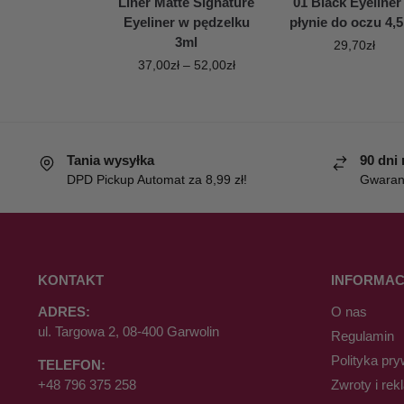
Liner Matte Signature
01 Black Eyeliner
Eyeliner w pędzelku
płynie do oczu 4,
3ml
29,70
zł
37,00
zł
–
52,00
zł
Tania wysyłka
90 dni
DPD Pickup Automat za 8,99 zł!
Gwaranc
KONTAKT
INFORMAC
ADRES:
O nas
ul. Targowa 2, 08-400 Garwolin
Regulamin
Polityka pry
TELEFON:
+48 796 375 258
Zwroty i rek