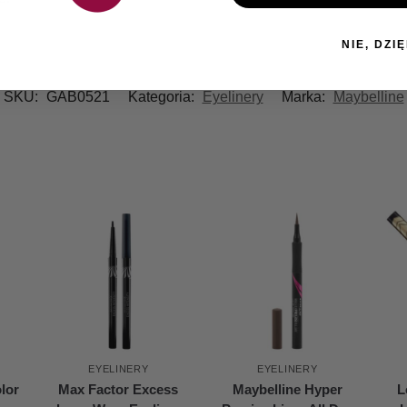
NIE, DZIĘ
SKU:
GAB0521
Kategoria:
Eyelinery
Marka:
Maybelline
EYELINERY
EYELINERY
lor
Max Factor Excess
Maybelline Hyper
L