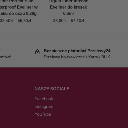
iner Perfect Slim
Liquid Liner Intense
erproof Eyeliner w
Eyeliner do kresek
saku do oczu 0.28g
0.6ml
38,40
zł
–
55,50
zł
38,60
zł
–
57,10
zł
i
Bezpieczne płatności Przelewy24
entów!
Przelewy błyskawiczne / Karta / BLIK
NASZE SOCIALE
Facebook
Instagram
YouTube