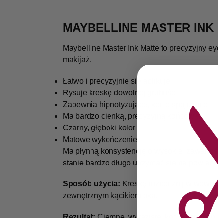
MAYBELLINE MASTER INK 
Maybelline Master Ink Matte to precyzyjny 
makijaż.
Łatwo i precyzyjnie się aplikuje
Rysuje kreskę dowolnej grubości
Zapewnia hipnotyzujące, kocie spojrzenie
Ma bardzo cienką, precyzyjną końcówkę
Czarny, głęboki kolor
Matowe wykończenie
Ma płynną konsystencję o wysokiej zawartośc
stanie bardzo długo utrzymać się na powiec
Sposób użycia:
Kreskę rozpocznij w wewnętr
zewnętrznym kącikiem oka.
Rezultat:
Ciemne, wyraziste, kocie spojrzeni