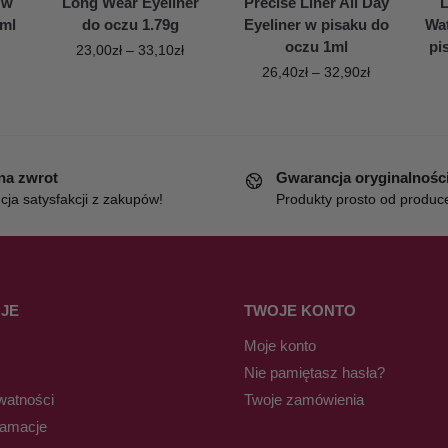
 w
Long Wear Eyeliner
Precise Liner All Day
L
5ml
do oczu 1.79g
Eyeliner w pisaku do
Wat
oczu 1ml
pi
23,00
zł
–
33,10
zł
26,40
zł
–
32,90
zł
 na zwrot
Gwarancja oryginalnośc
ja satysfakcji z zakupów!
Produkty prosto od produc
JE
TWOJE KONTO
Moje konto
Nie pamiętasz hasła?
watności
Twoje zamówienia
lamacje