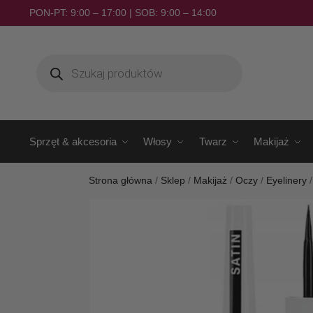
PON-PT: 9:00 – 17:00 | SOB: 9:00 – 14:00
Sprzęt & akcesoria
Włosy
Twarz
Makijaż
Strona główna
/
Sklep
/
Makijaż
/
Oczy
/
Eyelinery