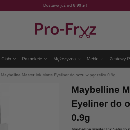
Dostawa już
od 8,99 zł!
Ciało
Paznokcie
Mężczyzna
Meble
Zestawy P
/
Maybelline Master Ink Matte Eyeliner do oczu w pędzelku 0.9g
Maybelline M
Eyeliner do 
0.9g
Maybelline Master Ink Satin to 