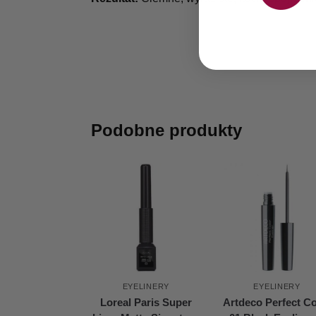
Podobne produkty
EYELINERY
EYELINERY
Loreal Paris Super
Artdeco Perfect Co