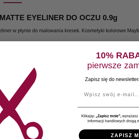
MATTE EYELINER DO OCZU 0.9g
eyeliner w płynie do malowania kresek. Kosmetyki kolorowe Ma
10% RAB
pierwsze zam
Zapisz się do newslettera
E-mail
i pigmentów, które nadają kosmetykowi intensywnie czarną barw
e bez rozmazywania i ścierania się. Eyeliner z powodzeniem 
Klikając
„Zapisz mnie”,
wyrażasz 
znym kąciku. Następnie narysuj grubszą linię wzdłuż linii rzę
informacji handlowych drogą m
ZAPISZ M
e.