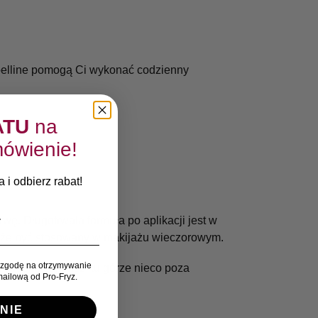
ybelline pomogą Ci wykonać codzienny
ATU
na
ówienie!
 i odbierz rabat!
ę. Długotrwała formuła po aplikacji jest w
może być stosowany w makijażu wieczorowym.
zgodę na otrzymywanie
s. Kreskę zakończ ku górze nieco poza
ailową od Pro-Fryz.
NIE