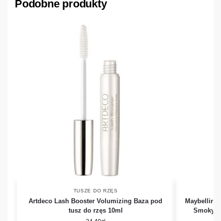
Podobne produkty
TUSZE DO RZĘS
Artdeco Lash Booster Volumizing Baza pod
Maybelline
tusz do rzęs 10ml
Smoky Ey