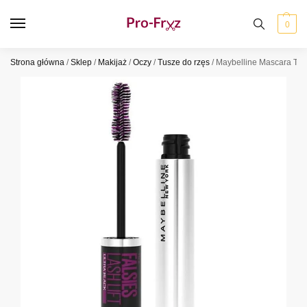
0
Strona główna
/
Sklep
/
Makijaż
/
Oczy
/
Tusze do rzęs
/
Maybelline Mascara The F