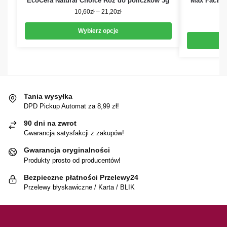
EcoCera Natural Choice Róż do policzków 5g
Max Factor
kr
10,60
zł
–
21,20
zł
Wybierz opcje
Tania wysyłka
DPD Pickup Automat za 8,99 zł!
90 dni na zwrot
Gwarancja satysfakcji z zakupów!
Gwarancja oryginalności
Produkty prosto od producentów!
Bezpieczne płatności Przelewy24
Przelewy błyskawiczne / Karta / BLIK