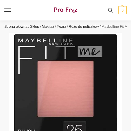
0
Strona główna
/
Sklep
/
Makijaż
/
Twarz
/
Róże do policzków
/
Maybelline Fit Me