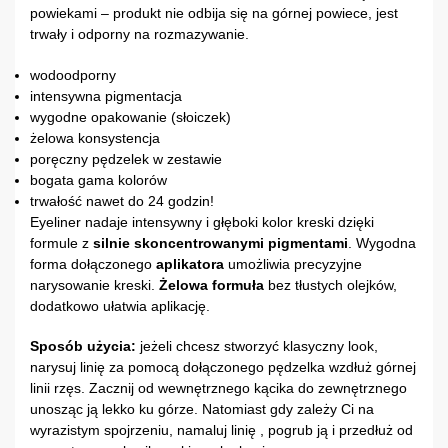
powiekami – produkt nie odbija się na górnej powiece, jest
trwały i odporny na rozmazywanie.
wodoodporny
intensywna pigmentacja
wygodne opakowanie (słoiczek)
żelowa konsystencja
poręczny pędzelek w zestawie
bogata gama kolorów
trwałość nawet do 24 godzin!
Eyeliner nadaje intensywny i głęboki kolor kreski dzięki
formule z
silnie skoncentrowanymi pigmentami
. Wygodna
forma dołączonego
aplikatora
umożliwia precyzyjne
narysowanie kreski.
Żelowa formuła
bez tłustych olejków,
dodatkowo ułatwia aplikację.
Sposób użycia:
jeżeli chcesz stworzyć klasyczny look,
narysuj linię za pomocą dołączonego pędzelka wzdłuż górnej
linii rzęs. Zacznij od wewnętrznego kącika do zewnętrznego
unosząc ją lekko ku górze. Natomiast gdy zależy Ci na
wyrazistym spojrzeniu, namaluj linię , pogrub ją i przedłuż od