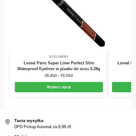
EYELINERY
Loreal Paris Super Liner Perfect Slim
Loreal Pa
Waterproof Eyeliner w pisaku do oczu 0.28g
E
38,40
zł
–
55,50
zł
Wybierz opcje
Tania wysyłka
DPD Pickup Automat za 8,99 zł!